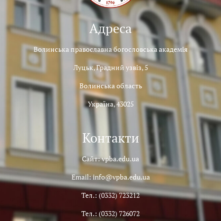
Адреса
Волинська православна богословська академія
Луцьк, Градний узвіз, 5
Волинська область
Україна, 43025
Контакти
Сайт: vpba.edu.ua
Email: info@vpba.edu.ua
Тел.: (0332) 723212
Тел.: (0332) 726072