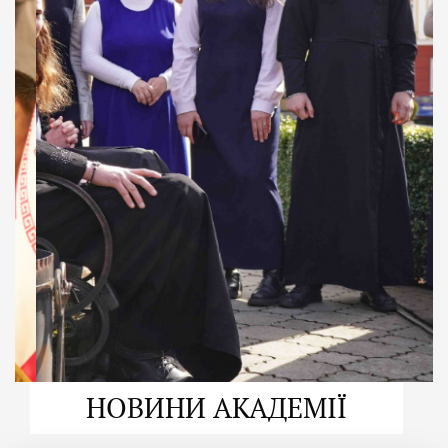
ДУХОВНО СИЛЬНІ!
ВПБА — спільнота, де
формується
покликання
Читати більше
НОВИНИ АКАДЕМІЇ