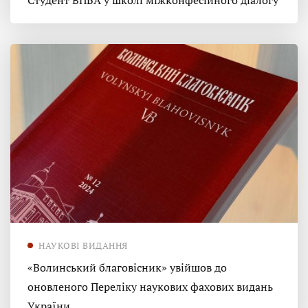
Студент ВПБА у школі міжконфесійного діалогу
НАУКОВІ ВИДАННЯ
«Волинський благовісник» увійшов до
оновленого Переліку наукових фахових видань
України