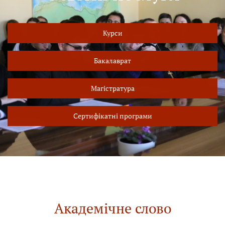
Курси
Бакалаврат
Магістратура
Сертифікатні програми
Академічне слово