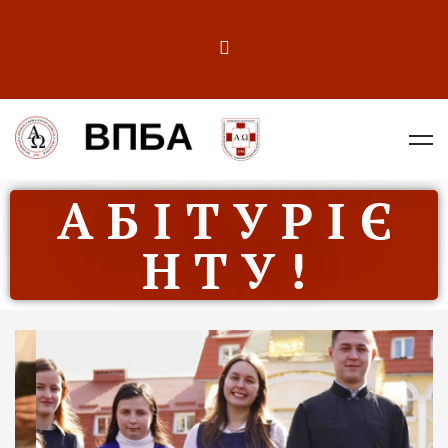
А Б І Т У Р І Є
Н Т У !