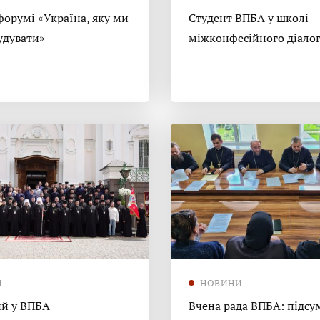
форумі «Україна, яку ми
Студент ВПБА у школі
удувати»
міжконфесійного діало
И
НОВИНИ
й у ВПБА
Вчена рада ВПБА: підсу