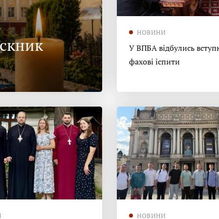
НОВИНИ
ускник
У ВПБА відбулись вступн
фахові іспити
И
НОВИНИ