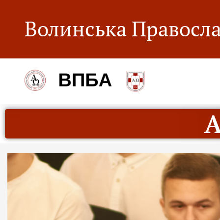
Волинська Правосла
А