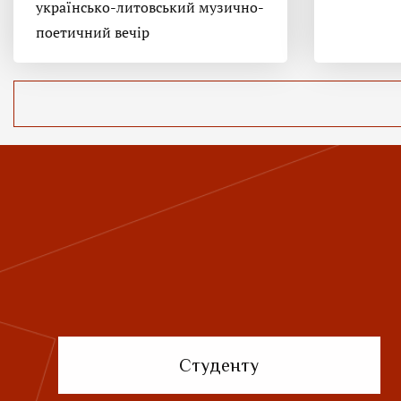
українсько-литовський музично-
поетичний вечір
Студенту