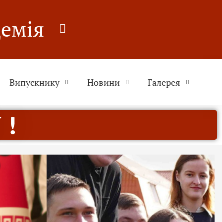
демія
Випускнику
Новини
Галерея
 !