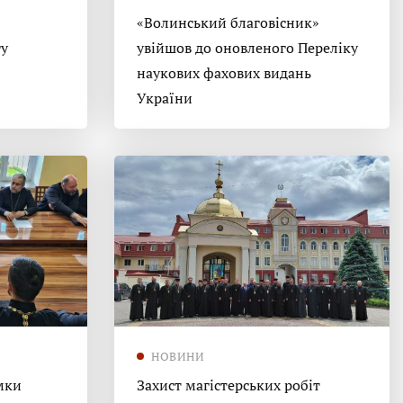
«Волинський благовісник»
гу
увійшов до оновленого Переліку
наукових фахових видань
України
НОВИНИ
мки
Захист магістерських робіт