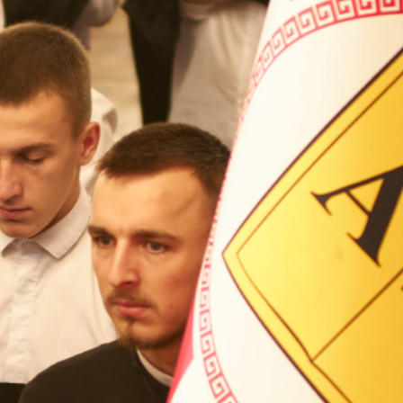
ВП
форму