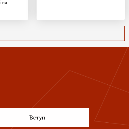
і на
Вступ