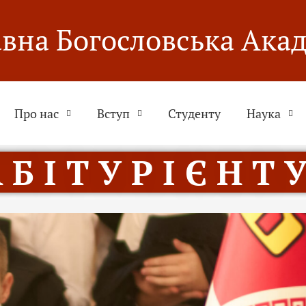
вна Богословська Ака
Про нас
Вступ
Студенту
Наука
 Б І Т У Р І Є Н Т У