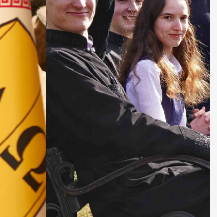
ДУХОВНО СИЛЬНІ!
БА — спільнота, де
ється покликання
Читати більше