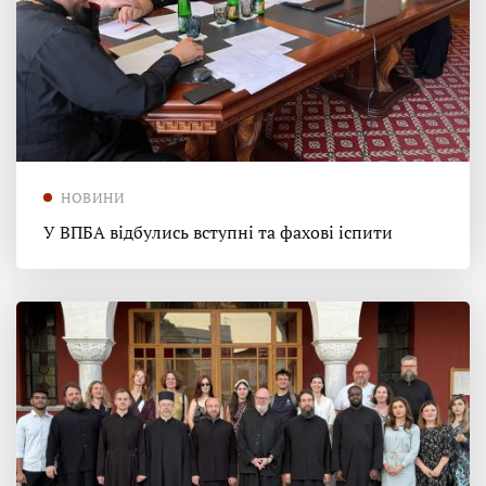
НОВИНИ
У ВПБА відбулись вступні та фахові іспити