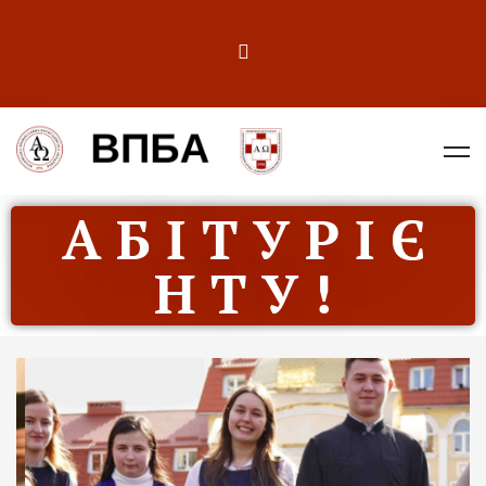
А Б І Т У Р І Є
Н Т У !