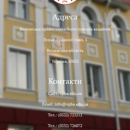
Адреса
Волинська православна богословська академія
Луцьк, Градний узвіз, 5
Волинська область
Україна, 43025
Контакти
Сайт: vpba.edu.ua
Email: info@vpba.edu.ua
Тел.: (0332) 723212
Тел.: (0332) 726072