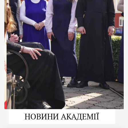
ДУХОВНО СИЛЬНІ!
ВПБА — спільнота, де
формується
покликання
Читати більше
НОВИНИ АКАДЕМІЇ