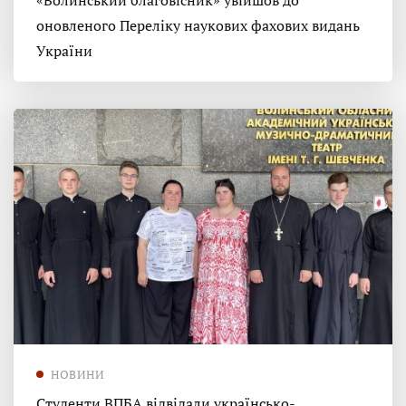
«Волинський благовісник» увійшов до
оновленого Переліку наукових фахових видань
України
НОВИНИ
Студенти ВПБА відвідали українсько-