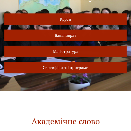
Курси
Бакалаврат
Магістратура
Сертифікатні програми
Академічне слово