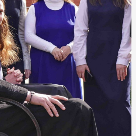
ДУХОВНО СИЛЬНІ!
БА — спільнота, де
ється покликання
Читати більше