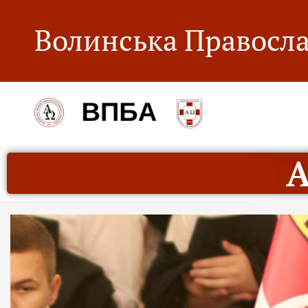
Волинська Правосла
А