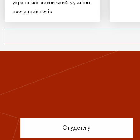
українсько-литовський музично-
поетичний вечір
Студенту