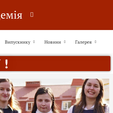
демія
Випускнику
Новини
Галерея
 !