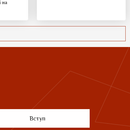
і на
Вступ