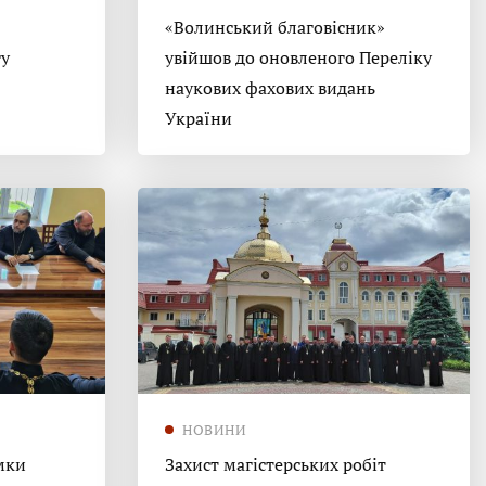
«Волинський благовісник»
гу
увійшов до оновленого Переліку
наукових фахових видань
України
НОВИНИ
мки
Захист магістерських робіт