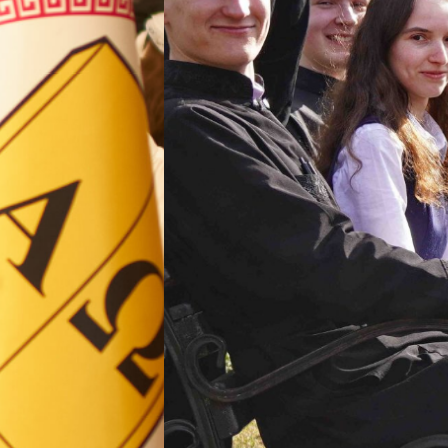
ВП
форму