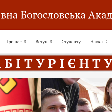
вна Богословська Ака
Про нас
Вступ
Студенту
Наука
 Б І Т У Р І Є Н Т У