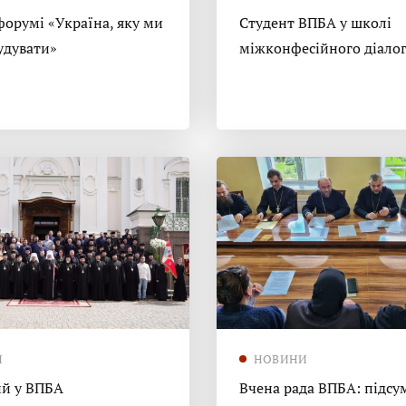
форумі «Україна, яку ми
Студент ВПБА у школі
удувати»
міжконфесійного діало
И
НОВИНИ
й у ВПБА
Вчена рада ВПБА: підсу