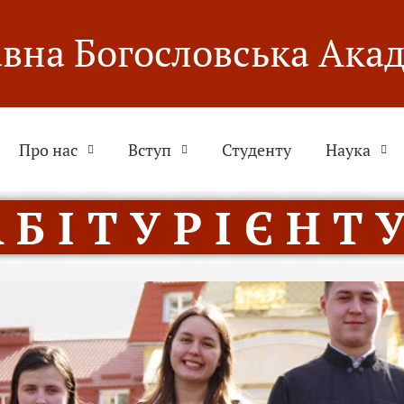
вна Богословська Ака
Про нас
Вступ
Студенту
Наука
 Б І Т У Р І Є Н Т У