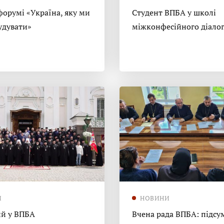
форумі «Україна, яку ми
Студент ВПБА у школі
удувати»
міжконфесійного діало
И
НОВИНИ
й у ВПБА
Вчена рада ВПБА: підсу