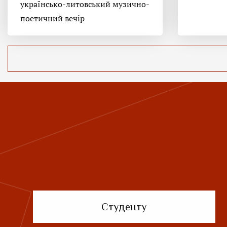
українсько-литовський музично-
поетичний вечір
Студенту