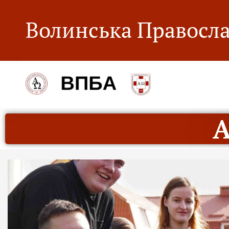
Волинська Правосла
А