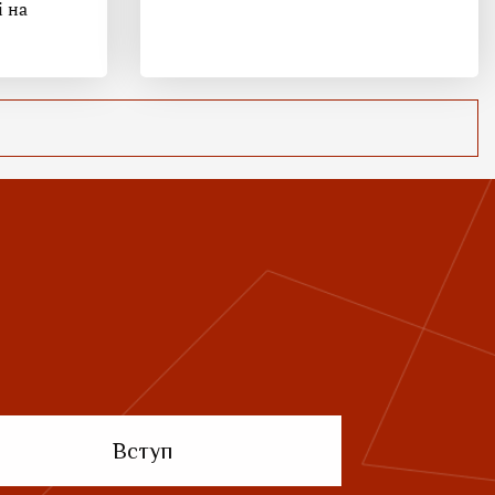
і на
Вступ