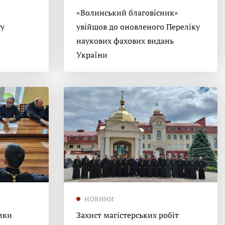
«Волинський благовісник»
гу
увійшов до оновленого Переліку
наукових фахових видань
України
НОВИНИ
мки
Захист магістерських робіт