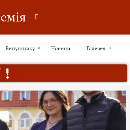
демія
Випускнику
Новини
Галерея
 !