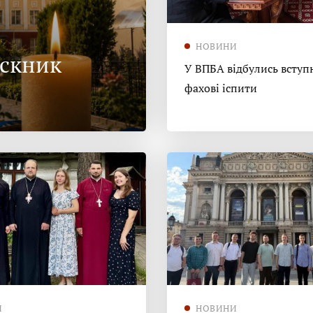
НОВИНИ
ускник
У ВПБА відбулись вступн
фахові іспити
И
НОВИНИ