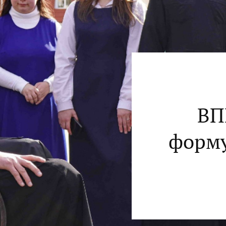
ВП
форму