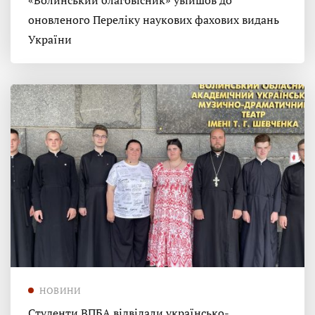
«Волинський благовісник» увійшов до
оновленого Переліку наукових фахових видань
України
НОВИНИ
Студенти ВПБА відвідали українсько-