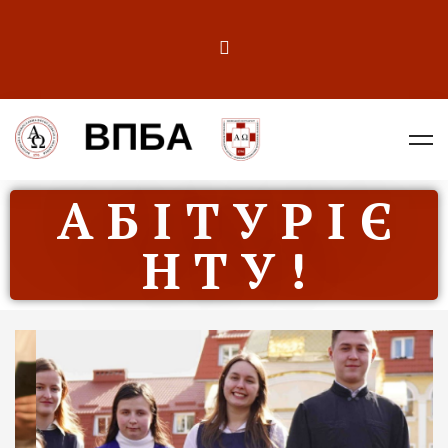
А Б І Т У Р І Є
Н Т У !