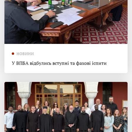
НОВИНИ
У ВПБА відбулись вступні та фахові іспити