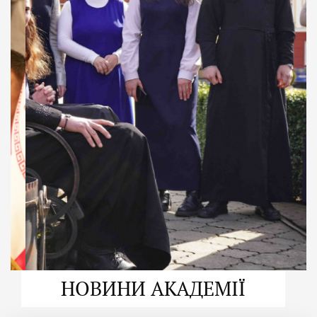
ДУХОВНО СИЛЬНІ!
ВПБА — спільнота, де
формується
покликання
Читати більше
НОВИНИ АКАДЕМІЇ