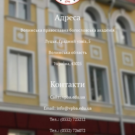
Адреса
Волинська православна богословська академія
Луцьк, Градний узвіз, 5
Волинська область
Україна, 43025
Контакти
Сайт: vpba.edu.ua
Email: info@vpba.edu.ua
Тел.: (0332) 723212
Тел.: (0332) 726072