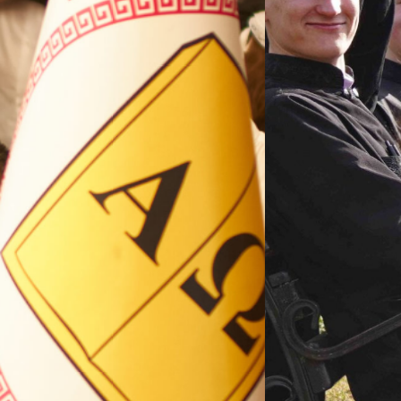
ВП
форму