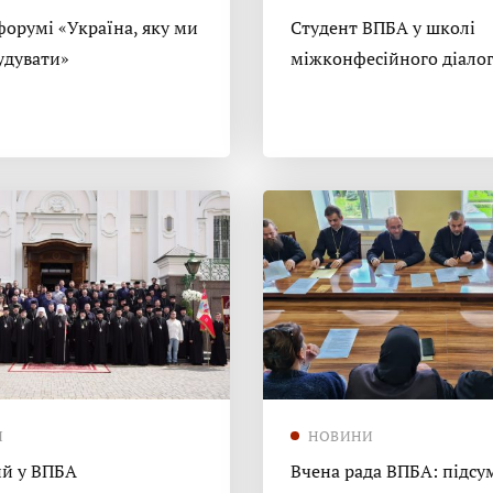
форумі «Україна, яку ми
Студент ВПБА у школі
удувати»
міжконфесійного діало
И
НОВИНИ
й у ВПБА
Вчена рада ВПБА: підсу