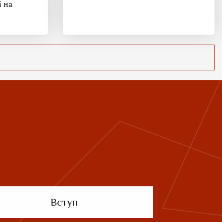
і на
Вступ