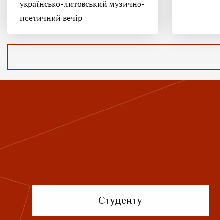
українсько-литовський музично-
поетичний вечір
Студенту