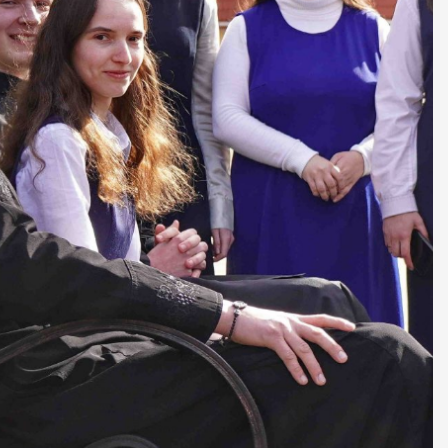
ДУХОВНО СИЛЬНІ!
БА — спільнота, де
ється покликання
Читати більше