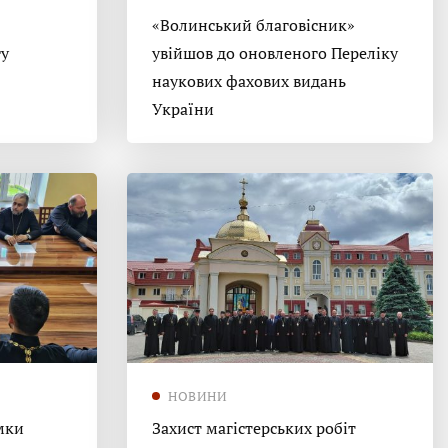
«Волинський благовісник»
гу
увійшов до оновленого Переліку
наукових фахових видань
України
НОВИНИ
мки
Захист магістерських робіт