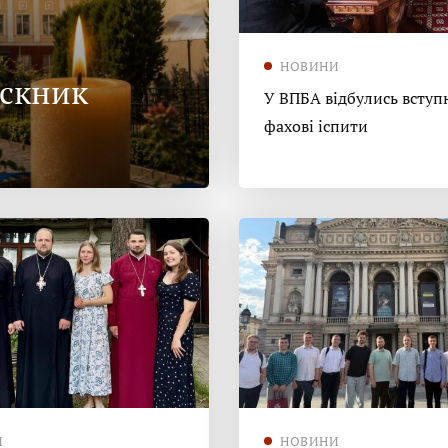
НОВИНИ
ускник
У ВПБА відбулись вступн
фахові іспити
И
НОВИНИ