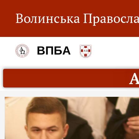
Волинська Правосла
А