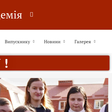
демія
Випускнику
Новини
Галерея
 !