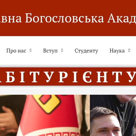
вна Богословська Ака
Про нас
Вступ
Студенту
Наука
 Б І Т У Р І Є Н Т У