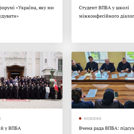
форумі «Україна, яку ми
Студент ВПБА у школі
удувати»
міжконфесійного діало
И
НОВИНИ
й у ВПБА
Вчена рада ВПБА: підсу