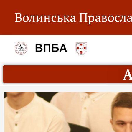
Волинська Правосла
А