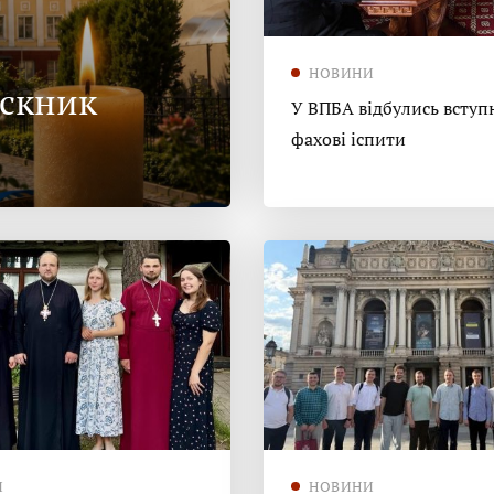
НОВИНИ
ускник
У ВПБА відбулись вступн
фахові іспити
И
НОВИНИ