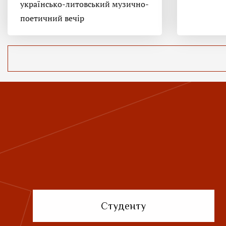
українсько-литовський музично-
поетичний вечір
Студенту