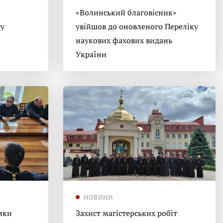
«Волинський благовісник»
гу
увійшов до оновленого Переліку
наукових фахових видань
України
НОВИНИ
мки
Захист магістерських робіт