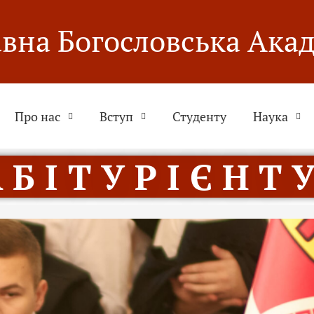
вна Богословська Ака
Про нас
Вступ
Студенту
Наука
 Б І Т У Р І Є Н Т У