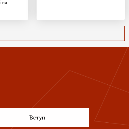
і на
Вступ