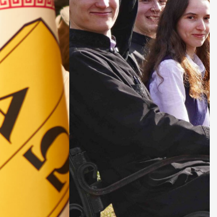
ДУХОВНО СИЛЬНІ!
БА — спільнота, де
ється покликання
Читати більше