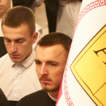
ВП
форму