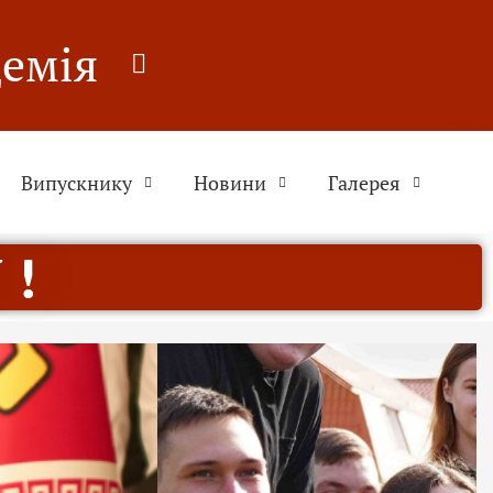
демія
Випускнику
Новини
Галерея
 !