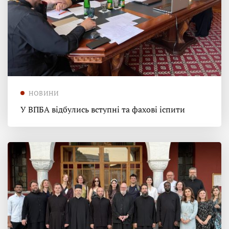
НОВИНИ
У ВПБА відбулись вступні та фахові іспити