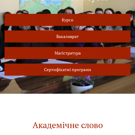
Курси
Бакалаврат
Магістратура
Сертифікатні програми
Академічне слово