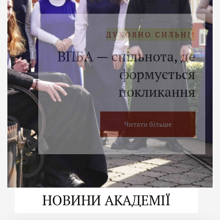
ДУХОВНО СИЛЬНІ!
ВПБА — спільнота, де
формується
покликання
Читати більше
НОВИНИ АКАДЕМІЇ