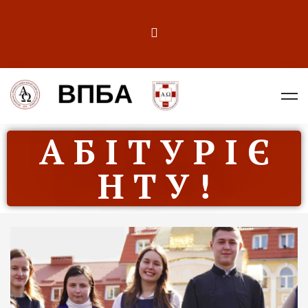
А Б І Т У Р І Є
Н Т У !