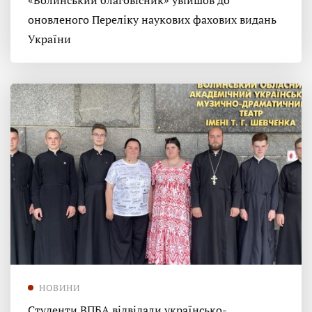
«Волинський благовісник» увійшов до
оновленого Переліку наукових фахових видань
України
НОВИНИ
Студенти ВПБА відвідали українсько-