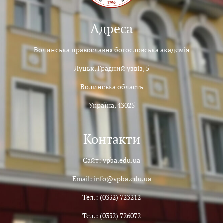
Адреса
Волинська православна богословська академія
Луцьк, Градний узвіз, 5
Волинська область
Україна, 43025
Контакти
Сайт: vpba.edu.ua
Email: info@vpba.edu.ua
Тел.: (0332) 723212
Тел.: (0332) 726072