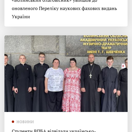
«Волинський благовісник» увійшов до
оновленого Переліку наукових фахових видань
України
НОВИНИ
Студенти ВПБА відвідали українсько-