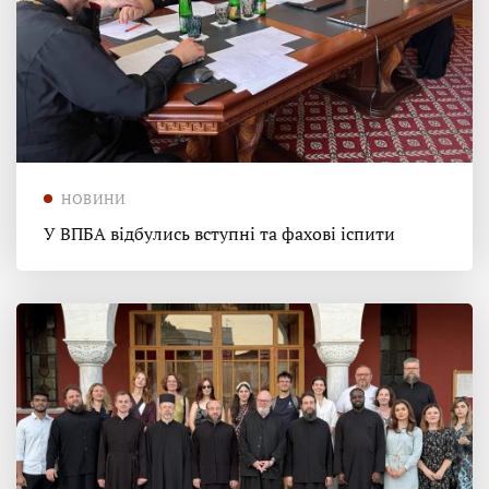
НОВИНИ
У ВПБА відбулись вступні та фахові іспити