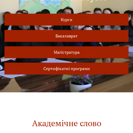
Курси
Бакалаврат
Магістратура
Сертифікатні програми
Академічне слово