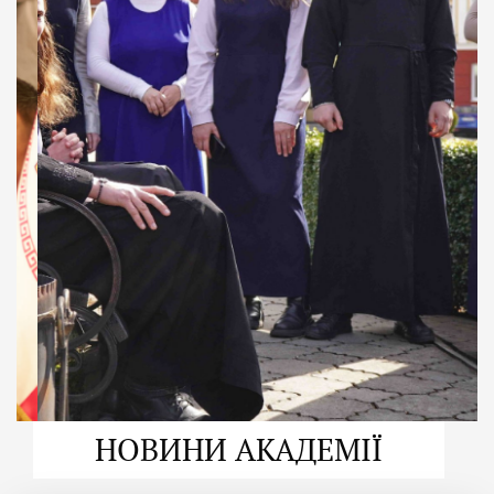
ДУХОВНО СИЛЬНІ!
ВПБА — спільнота, де
формується
покликання
Читати більше
НОВИНИ АКАДЕМІЇ