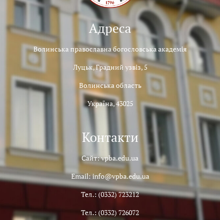
Адреса
Волинська православна богословська академія
Луцьк, Градний узвіз, 5
Волинська область
Україна, 43025
Контакти
Сайт: vpba.edu.ua
Email: info@vpba.edu.ua
Тел.: (0332) 723212
Тел.: (0332) 726072