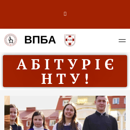
А Б І Т У Р І Є
Н Т У !