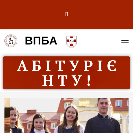
А Б І Т У Р І Є
Н Т У !