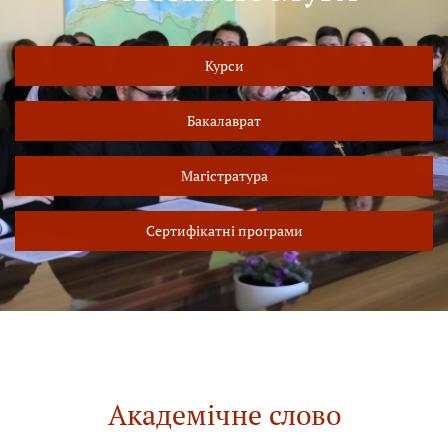
Курси
Бакалаврат
Магістратура
Сертифікатні програми
Академічне слово