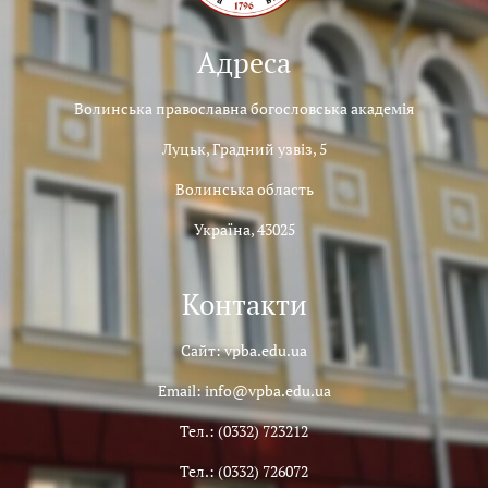
Адреса
Волинська православна богословська академія
Луцьк, Градний узвіз, 5
Волинська область
Україна, 43025
Контакти
Сайт: vpba.edu.ua
Email: info@vpba.edu.ua
Тел.: (0332) 723212
Тел.: (0332) 726072