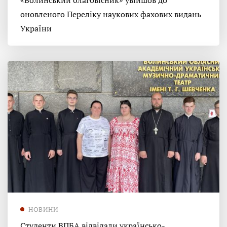
«Волинський благовісник» увійшов до
оновленого Переліку наукових фахових видань
України
НОВИНИ
Студенти ВПБА відвідали українсько-