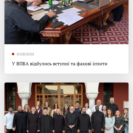
НОВИНИ
У ВПБА відбулись вступні та фахові іспити