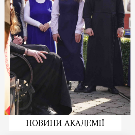
ДУХОВНО СИЛЬНІ!
ВПБА — спільнота, де
формується
покликання
Читати більше
НОВИНИ АКАДЕМІЇ