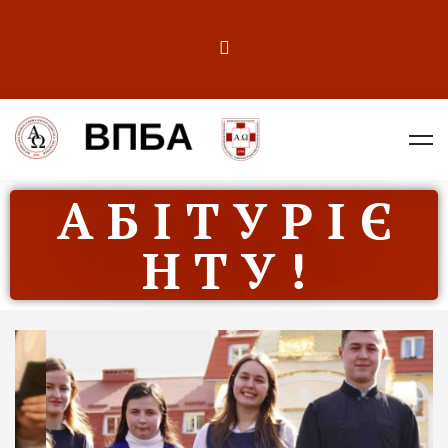
А Б І Т У Р І Є
Н Т У !