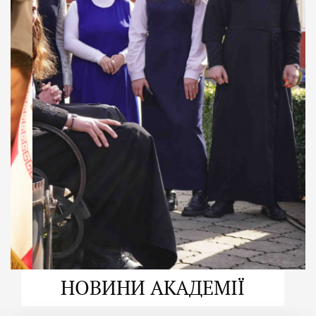
ДУХОВНО СИЛЬНІ!
ВПБА — спільнота, де
формується
покликання
Читати більше
НОВИНИ АКАДЕМІЇ