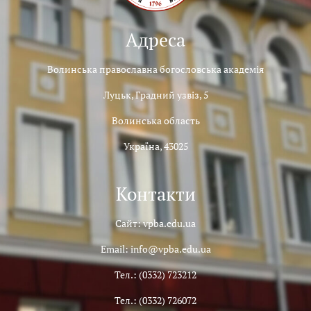
Адреса
Волинська православна богословська академія
Луцьк, Градний узвіз, 5
Волинська область
Україна, 43025
Контакти
Сайт: vpba.edu.ua
Email: info@vpba.edu.ua
Тел.: (0332) 723212
Тел.: (0332) 726072