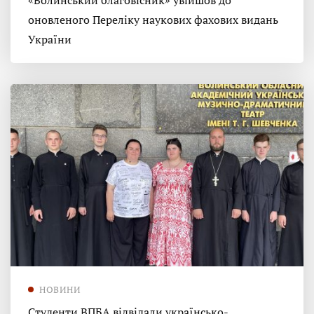
«Волинський благовісник» увійшов до
оновленого Переліку наукових фахових видань
України
НОВИНИ
Студенти ВПБА відвідали українсько-