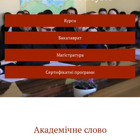
Курси
Бакалаврат
Магістратура
Сертифікатні програми
Академічне слово