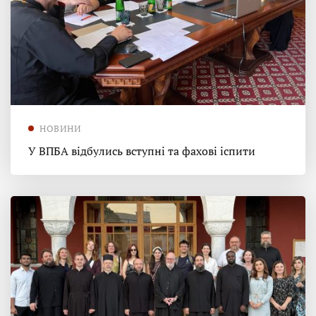
НОВИНИ
У ВПБА відбулись вступні та фахові іспити