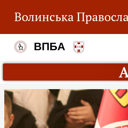
Волинська Правосла
А