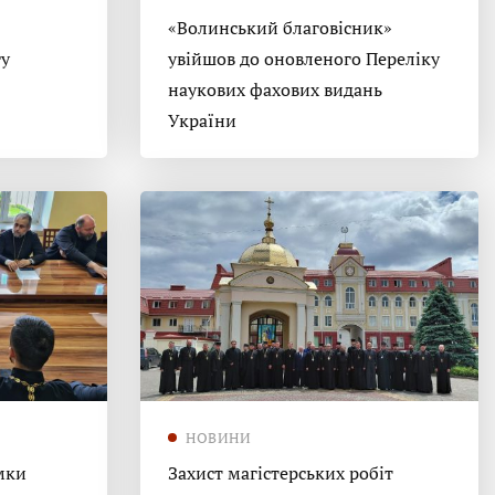
«Волинський благовісник»
гу
увійшов до оновленого Переліку
наукових фахових видань
України
НОВИНИ
мки
Захист магістерських робіт