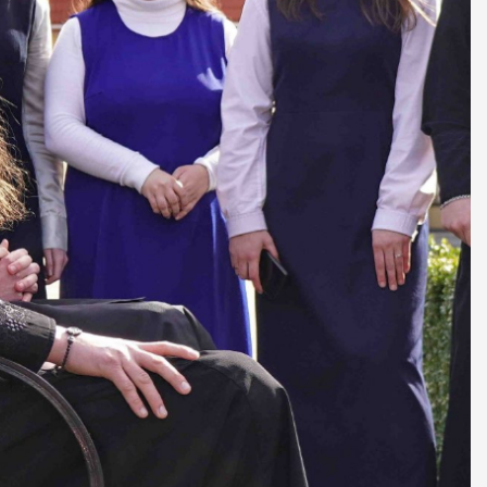
ДУХОВНО СИЛЬНІ!
БА — спільнота, де
ється покликання
Читати більше