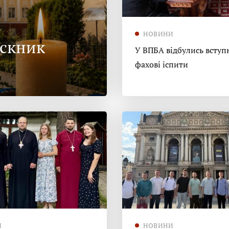
НОВИНИ
ускник
У ВПБА відбулись вступн
фахові іспити
И
НОВИНИ