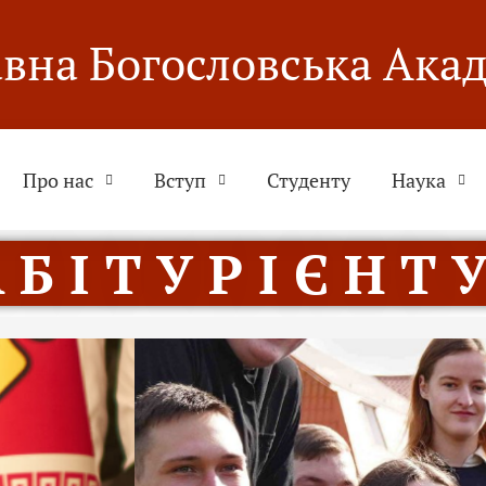
вна Богословська Ака
Про нас
Вступ
Студенту
Наука
 Б І Т У Р І Є Н Т У