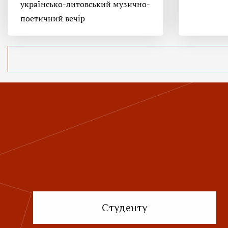
українсько-литовський музично-
поетичний вечір
Студенту