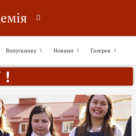
демія
Випускнику
Новини
Галерея
 !