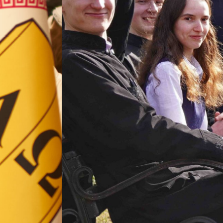
ВП
форму