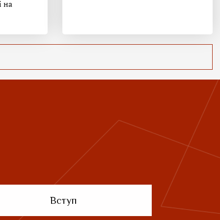
і на
Вступ