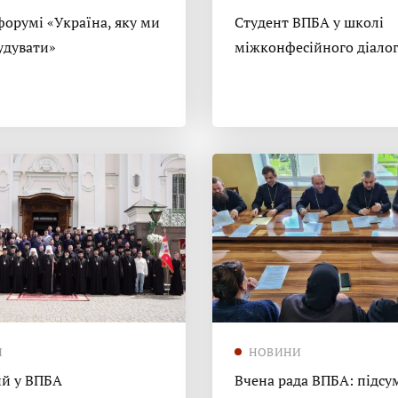
форумі «Україна, яку ми
Студент ВПБА у школі
удувати»
міжконфесійного діало
И
НОВИНИ
й у ВПБА
Вчена рада ВПБА: підсу