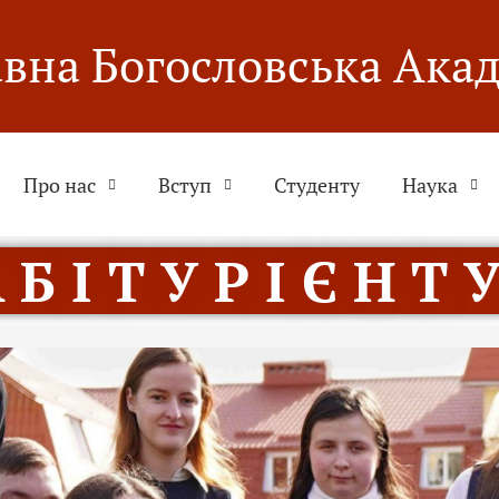
вна Богословська Ака
Про нас
Вступ
Студенту
Наука
 Б І Т У Р І Є Н Т У