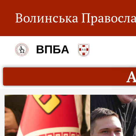
Волинська Правосла
А