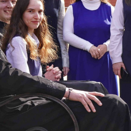
ВП
форму