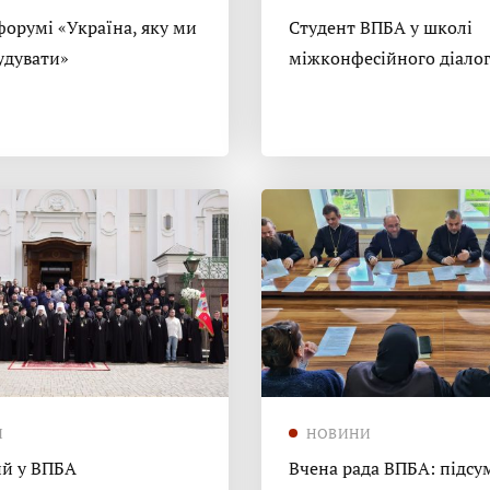
форумі «Україна, яку ми
Студент ВПБА у школі
удувати»
міжконфесійного діало
И
НОВИНИ
й у ВПБА
Вчена рада ВПБА: підсу