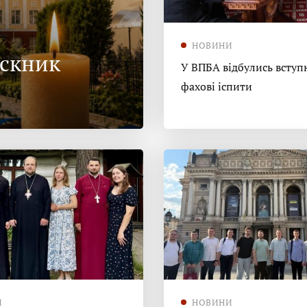
НОВИНИ
ускник
У ВПБА відбулись вступн
фахові іспити
И
НОВИНИ