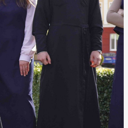
ДУХОВНО СИЛЬНІ!
БА — спільнота, де
ється покликання
Читати більше