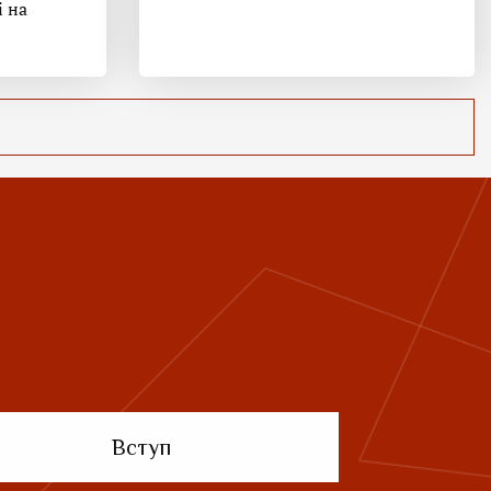
і на
Вступ