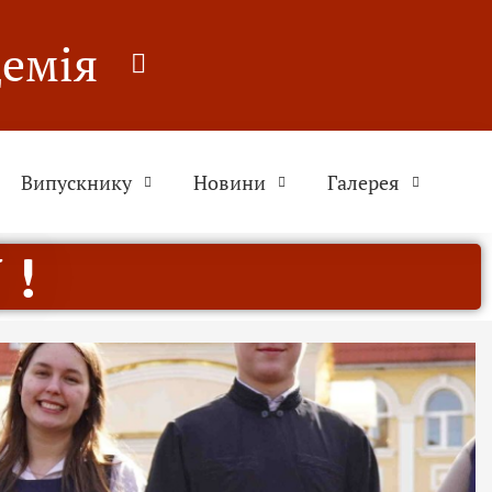
демія
Випускнику
Новини
Галерея
 !