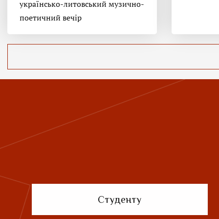
українсько-литовський музично-
поетичний вечір
Студенту