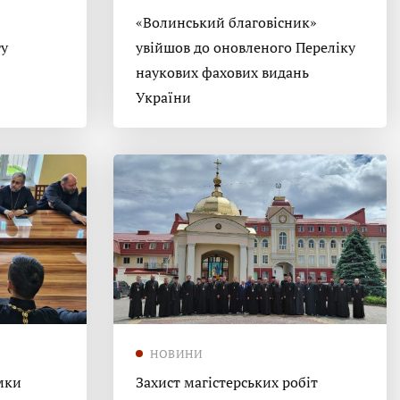
«Волинський благовісник»
гу
увійшов до оновленого Переліку
наукових фахових видань
України
НОВИНИ
мки
Захист магістерських робіт