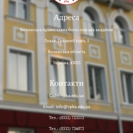
Адреса
Волинська православна богословська академія
Луцьк, Градний узвіз, 5
Волинська область
Україна, 43025
Контакти
Сайт: vpba.edu.ua
Email: info@vpba.edu.ua
Тел.: (0332) 723212
Тел.: (0332) 726072