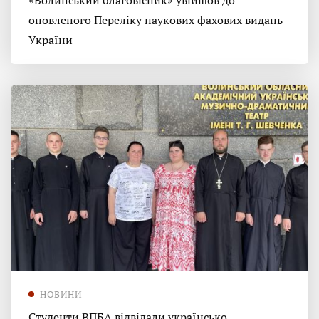
«Волинський благовісник» увійшов до
оновленого Переліку наукових фахових видань
України
НОВИНИ
Студенти ВПБА відвідали українсько-