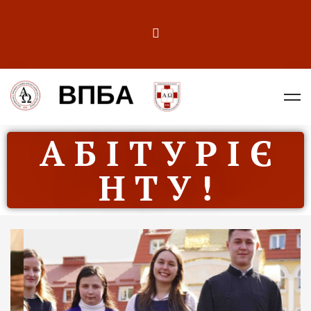
А Б І Т У Р І Є
Н Т У !