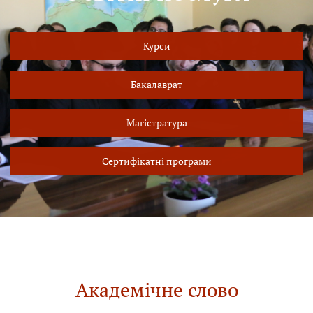
Курси
Бакалаврат
Магістратура
Сертифікатні програми
Академічне слово