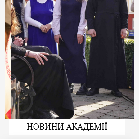
ДУХОВНО СИЛЬНІ!
ВПБА — спільнота, де
формується
покликання
Читати більше
НОВИНИ АКАДЕМІЇ