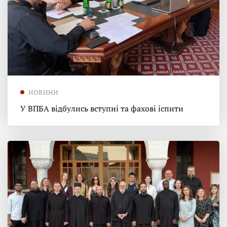
НОВИНИ
У ВПБА відбулись вступні та фахові іспити