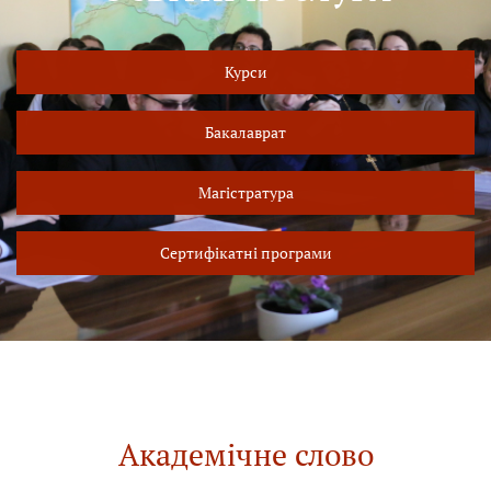
Курси
Бакалаврат
Магістратура
Сертифікатні програми
Академічне слово