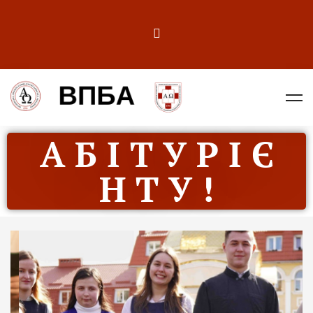
А Б І Т У Р І Є
Н Т У !