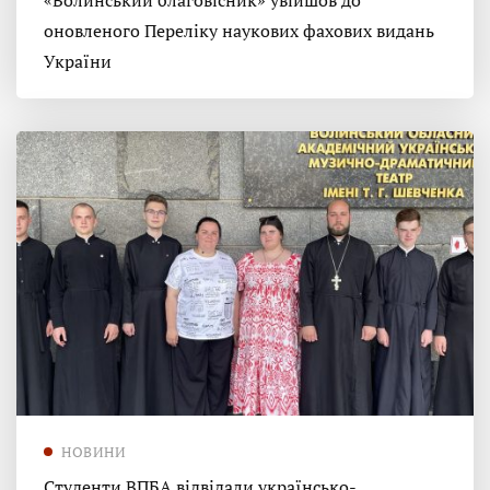
«Волинський благовісник» увійшов до
оновленого Переліку наукових фахових видань
України
НОВИНИ
Студенти ВПБА відвідали українсько-