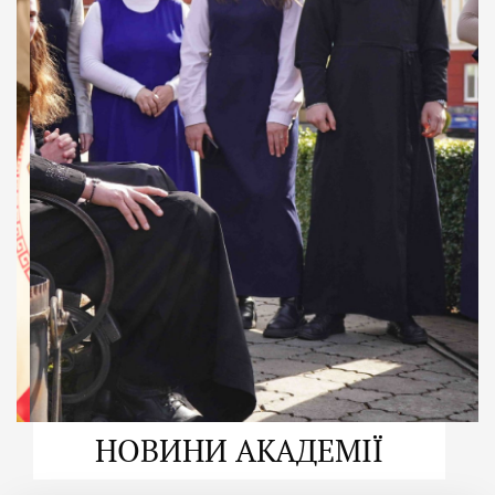
ДУХОВНО СИЛЬНІ!
ВПБА — спільнота, де
формується
покликання
Читати більше
НОВИНИ АКАДЕМІЇ