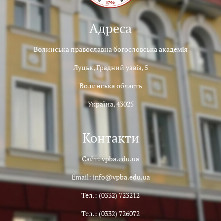
Адреса
Волинська православна богословська академія
Луцьк, Градний узвіз, 5
Волинська область
Україна, 43025
Контакти
Сайт: vpba.edu.ua
Email: info@vpba.edu.ua
Тел.: (0332) 723212
Тел.: (0332) 726072