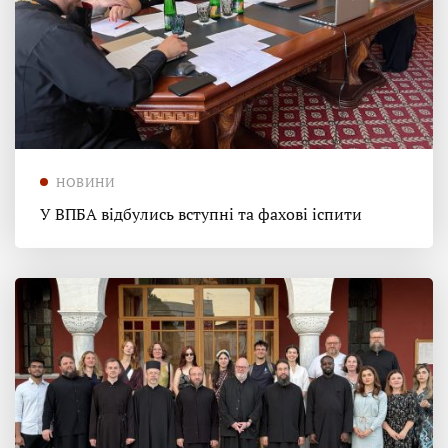
НОВИНИ
У ВПБА відбулись вступні та фахові іспити