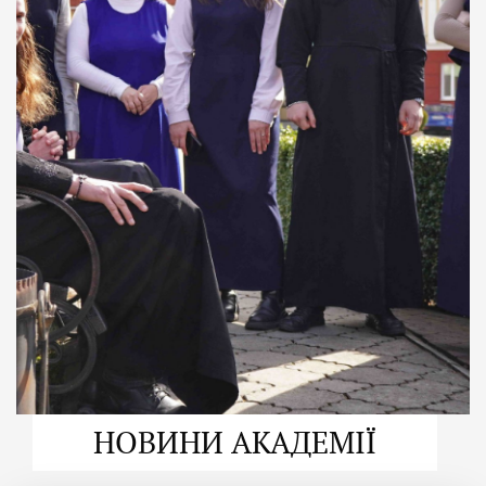
ДУХОВНО СИЛЬНІ!
ВПБА — спільнота, де
формується
покликання
Читати більше
НОВИНИ АКАДЕМІЇ