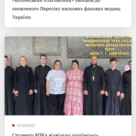
«Волинський благовісник» увійшов до
оновленого Переліку наукових фахових видань
України
НОВИНИ
Студенти ВПБА відвідали українсько-