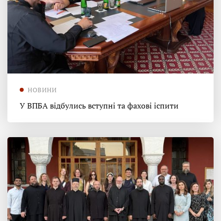
НОВИНИ
У ВПБА відбулись вступні та фахові іспити