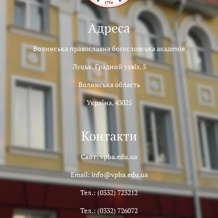
Адреса
Волинська православна богословська академія
Луцьк, Градний узвіз, 5
Волинська область
Україна, 43025
Контакти
Сайт: vpba.edu.ua
Email: info@vpba.edu.ua
Тел.: (0332) 723212
Тел.: (0332) 726072