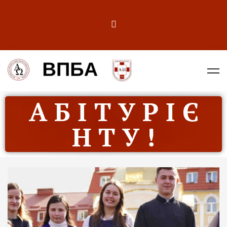
А Б І Т У Р І Є
Н Т У !