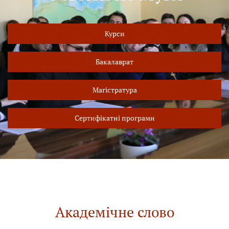
Курси
Бакалаврат
Магістратура
Сертифікатні програми
Академічне слово