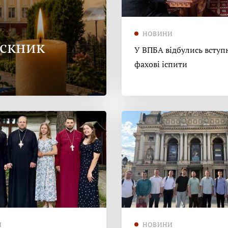
НОВИНИ
ускник
У ВПБА відбулись вступн
фахові іспити
И
НОВИНИ