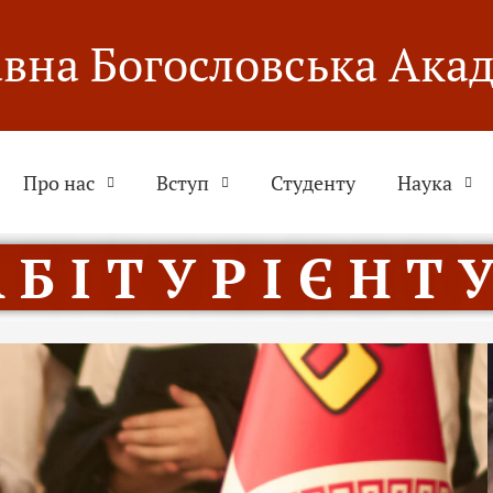
вна Богословська Ака
Про нас
Вступ
Студенту
Наука
 Б І Т У Р І Є Н Т У