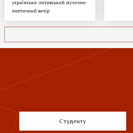
українсько-литовський музично-
поетичний вечір
Студенту