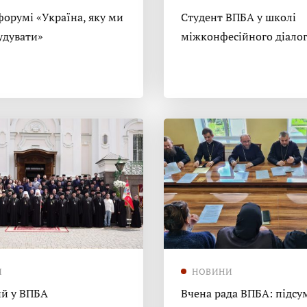
форумі «Україна, яку ми
Студент ВПБА у школі
удувати»
міжконфесійного діало
И
НОВИНИ
й у ВПБА
Вчена рада ВПБА: підсу