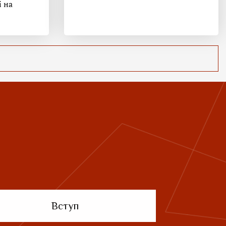
і на
Вступ