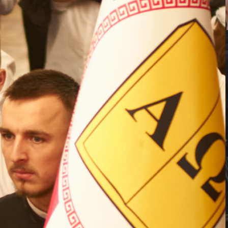
ВП
форму