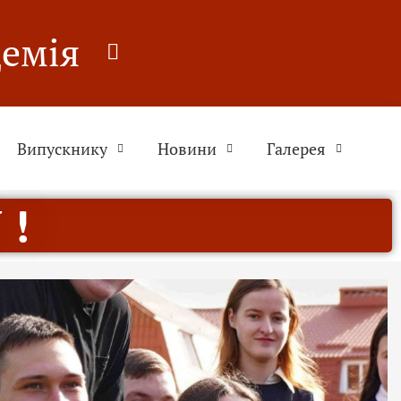
демія
Випускнику
Новини
Галерея
 !