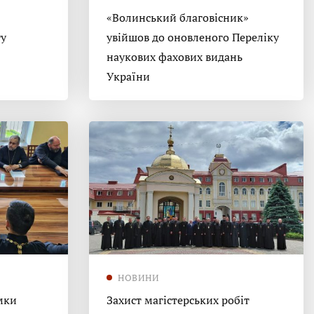
«Волинський благовісник»
гу
увійшов до оновленого Переліку
наукових фахових видань
України
НОВИНИ
мки
Захист магістерських робіт