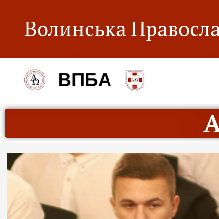
Волинська Правосла
А