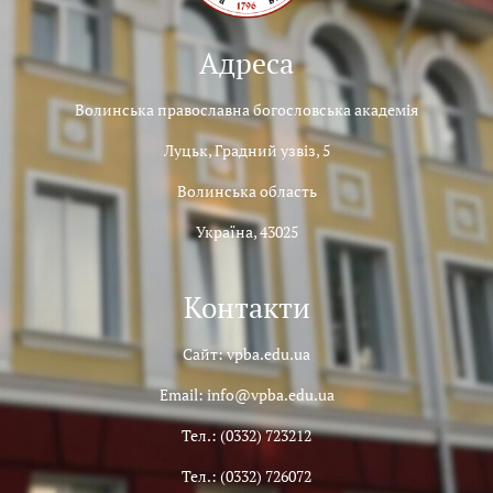
Адреса
Волинська православна богословська академія
Луцьк, Градний узвіз, 5
Волинська область
Україна, 43025
Контакти
Сайт: vpba.edu.ua
Email: info@vpba.edu.ua
Тел.: (0332) 723212
Тел.: (0332) 726072