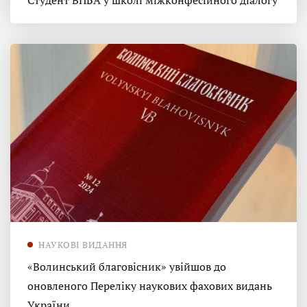
Студент ВПБА у школі міжконфесійного діалогу
НАУКОВІ ВИДАННЯ
«Волинський благовісник» увійшов до
оновленого Переліку наукових фахових видань
України