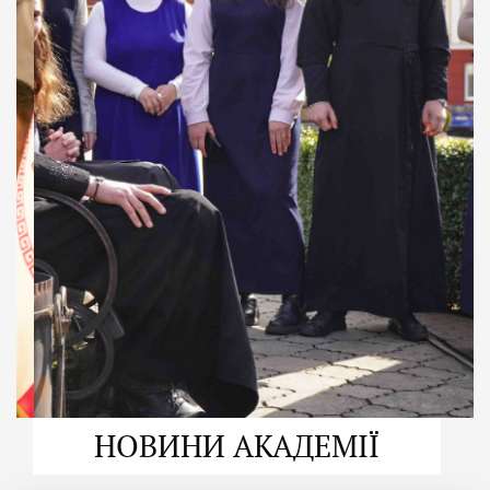
ДУХОВНО СИЛЬНІ!
ВПБА — спільнота, де
формується
покликання
Читати більше
НОВИНИ АКАДЕМІЇ