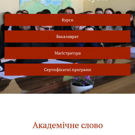
Курси
Бакалаврат
Магістратура
Сертифікатні програми
Академічне слово