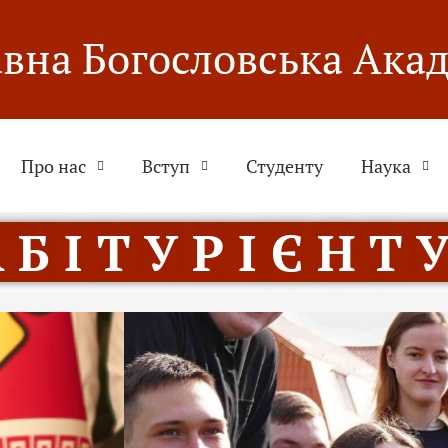
вна Богословська Ака
Про нас
Вступ
Студенту
Наука
 Б І Т У Р І Є Н Т У