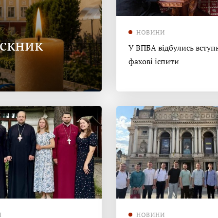
НОВИНИ
ускник
У ВПБА відбулись вступн
фахові іспити
И
НОВИНИ