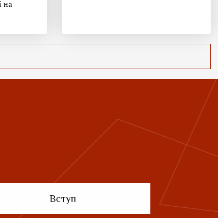
і на
Вступ