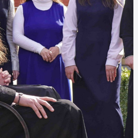
ДУХОВНО СИЛЬНІ!
БА — спільнота, де
ється покликання
Читати більше