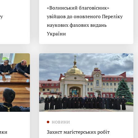
«Волинський благовісник»
гу
увійшов до оновленого Переліку
наукових фахових видань
України
НОВИНИ
мки
Захист магістерських робіт