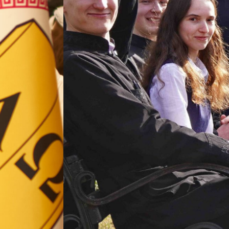
ВП
форму