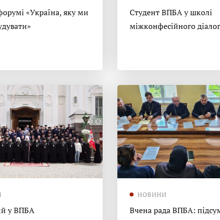
форумі «Україна, яку ми
Студент ВПБА у школі
удувати»
міжконфесійного діало
И
НОВИНИ
й у ВПБА
Вчена рада ВПБА: підсу