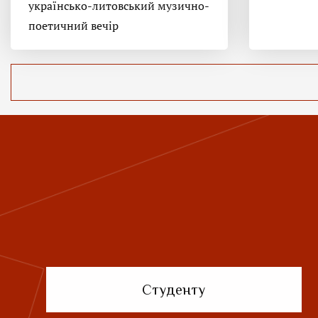
українсько-литовський музично-
поетичний вечір
Студенту