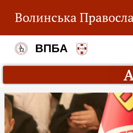
Волинська Правосла
А