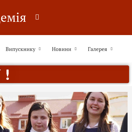
демія
Випускнику
Новини
Галерея
 !