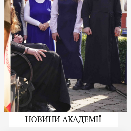
ДУХОВНО СИЛЬНІ!
ВПБА — спільнота, де
формується
покликання
Читати більше
НОВИНИ АКАДЕМІЇ