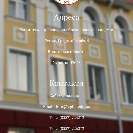
Адреса
Волинська православна богословська академія
Луцьк, Градний узвіз, 5
Волинська область
Україна, 43025
Контакти
Сайт: vpba.edu.ua
Email: info@vpba.edu.ua
Тел.: (0332) 723212
Тел.: (0332) 726072