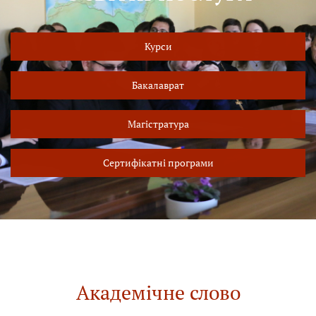
Курси
Бакалаврат
Магістратура
Сертифікатні програми
Академічне слово