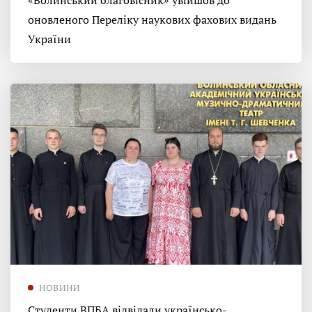
«Волинський благовісник» увійшов до
оновленого Переліку наукових фахових видань
України
НОВИНИ
Студенти ВПБА відвідали українсько-