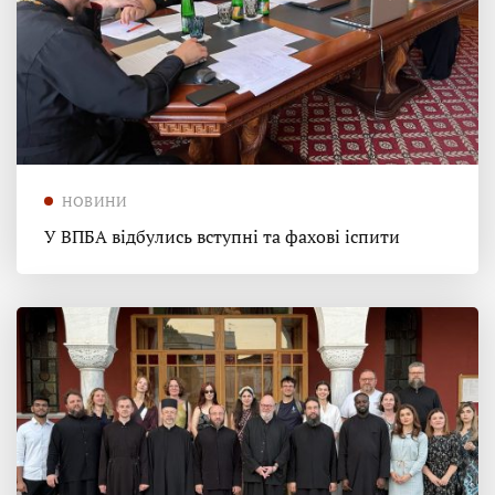
НОВИНИ
У ВПБА відбулись вступні та фахові іспити