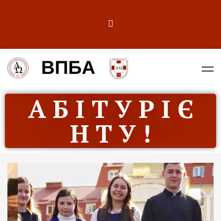
А Б І Т У Р І Є
Н Т У !