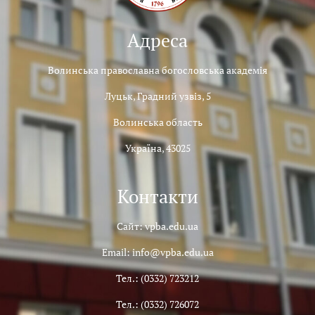
Адреса
Волинська православна богословська академія
Луцьк, Градний узвіз, 5
Волинська область
Україна, 43025
Контакти
Сайт: vpba.edu.ua
Email: info@vpba.edu.ua
Тел.: (0332) 723212
Тел.: (0332) 726072