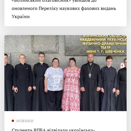
«Волинський благовісник» увійшов до
оновленого Переліку наукових фахових видань
України
НОВИНИ
Студенти ВПБА відвідали українсько-