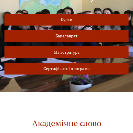
Курси
Бакалаврат
Магістратура
Сертифікатні програми
Академічне слово