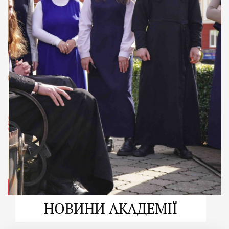
ДУХОВНО СИЛЬНІ!
ВПБА — спільнота, де
формується
покликання
Читати більше
НОВИНИ АКАДЕМІЇ