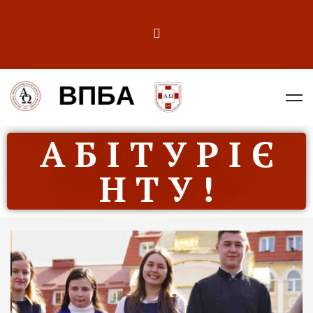
А Б І Т У Р І Є
Н Т У !