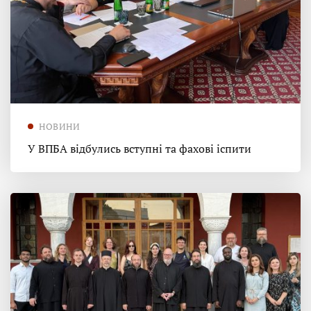
НОВИНИ
У ВПБА відбулись вступні та фахові іспити