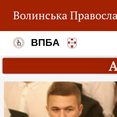
Волинська Правосла
А