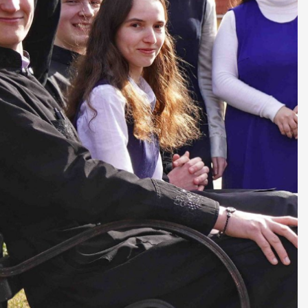
ДУХОВНО СИЛЬНІ!
БА — спільнота, де
ється покликання
Читати більше