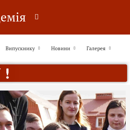
демія
Випускнику
Новини
Галерея
 !