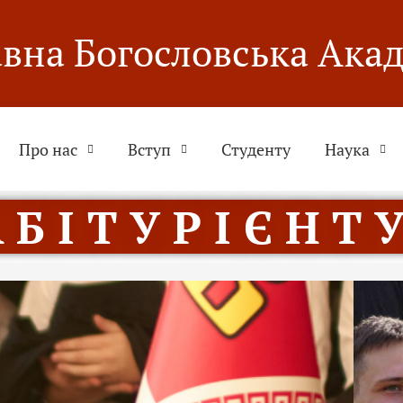
вна Богословська Ака
Про нас
Вступ
Студенту
Наука
 Б І Т У Р І Є Н Т У