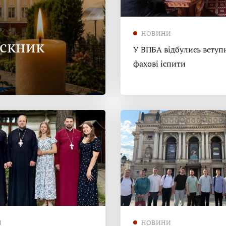
НОВИНИ
ускник
У ВПБА відбулись вступн
фахові іспити
И
НОВИНИ