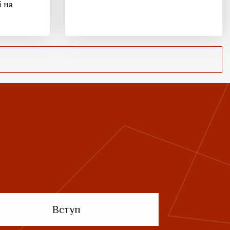
і на
Вступ