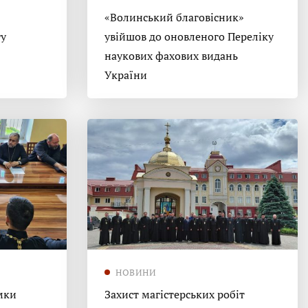
«Волинський благовісник»
гу
увійшов до оновленого Переліку
наукових фахових видань
України
НОВИНИ
мки
Захист магістерських робіт