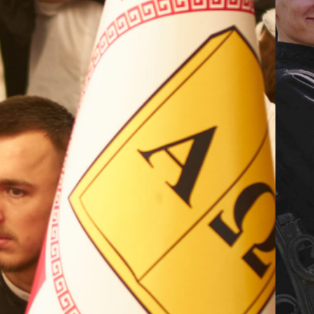
ВП
форму