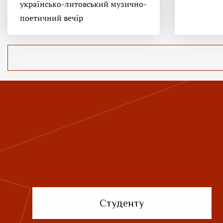
українсько-литовський музично-
поетичний вечір
Студенту