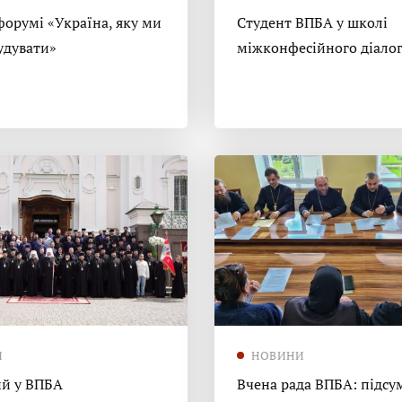
форумі «Україна, яку ми
Студент ВПБА у школі
удувати»
міжконфесійного діало
И
НОВИНИ
й у ВПБА
Вчена рада ВПБА: підсу