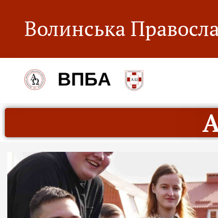
Волинська Правосла
А