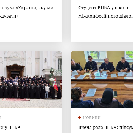
форумі «Україна, яку ми
Студент ВПБА у школі
удувати»
міжконфесійного діало
И
НОВИНИ
й у ВПБА
Вчена рада ВПБА: підсу