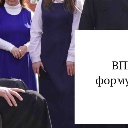
ВП
форму