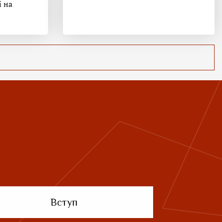
і на
Вступ