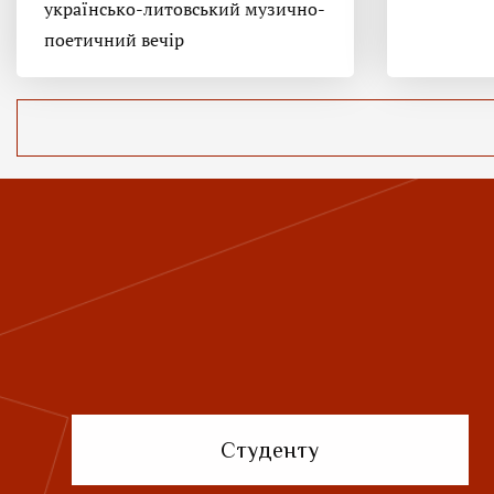
українсько-литовський музично-
поетичний вечір
Студенту