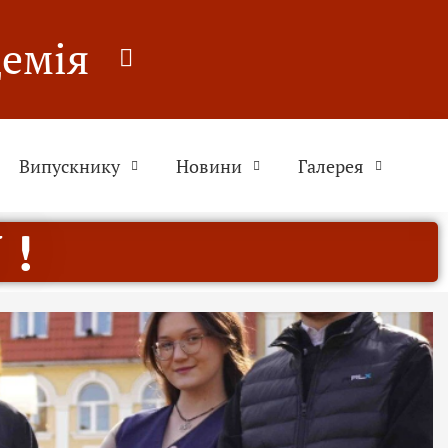
демія
Випускнику
Новини
Галерея
 !