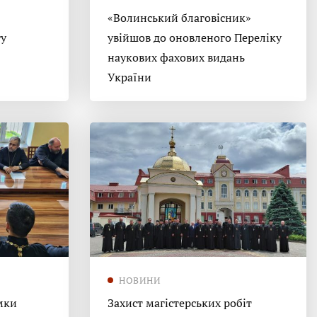
«Волинський благовісник»
гу
увійшов до оновленого Переліку
наукових фахових видань
України
НОВИНИ
мки
Захист магістерських робіт