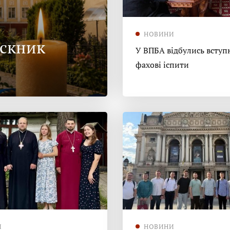
НОВИНИ
ускник
У ВПБА відбулись вступн
фахові іспити
И
НОВИНИ