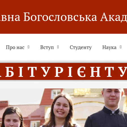
вна Богословська Ака
Про нас
Вступ
Студенту
Наука
 Б І Т У Р І Є Н Т У