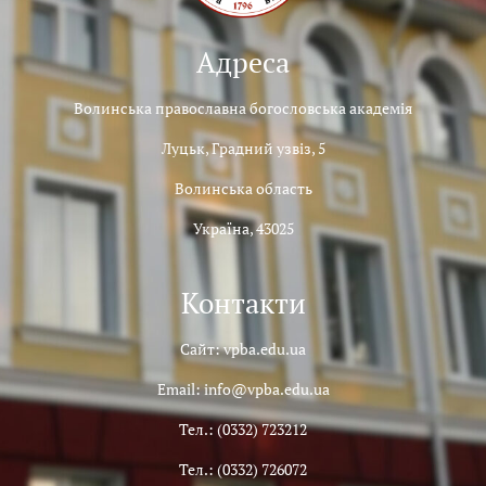
Адреса
Волинська православна богословська академія
Луцьк, Градний узвіз, 5
Волинська область
Україна, 43025
Контакти
Сайт: vpba.edu.ua
Email: info@vpba.edu.ua
Тел.: (0332) 723212
Тел.: (0332) 726072