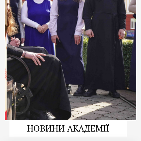
ДУХОВНО СИЛЬНІ!
ВПБА — спільнота, де
формується
покликання
Читати більше
НОВИНИ АКАДЕМІЇ