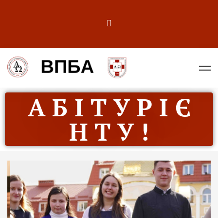
А Б І Т У Р І Є
Н Т У !