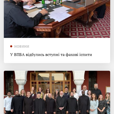
НОВИНИ
У ВПБА відбулись вступні та фахові іспити