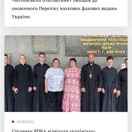
«Волинський благовісник» увійшов до
оновленого Переліку наукових фахових видань
України
НОВИНИ
Студенти ВПБА відвідали українсько-