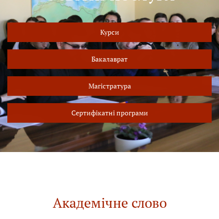
Курси
Бакалаврат
Магістратура
Сертифікатні програми
Академічне слово