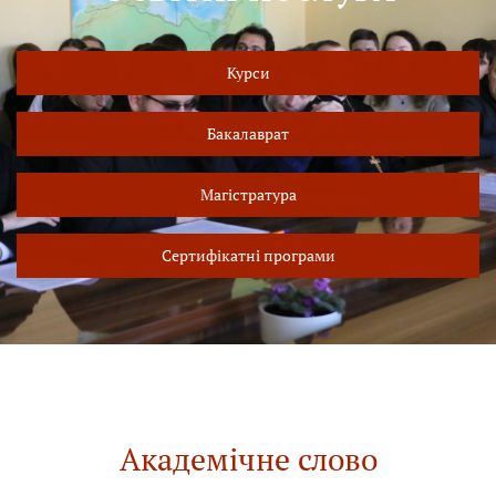
Курси
Бакалаврат
Магістратура
Сертифікатні програми
Академічне слово