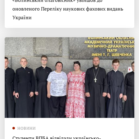
«Волинський благовісник» увійшов до
оновленого Переліку наукових фахових видань
України
НОВИНИ
Студенти ВПБА відвідали українсько-