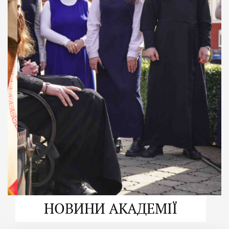
ДУХОВНО СИЛЬНІ!
ВПБА — спільнота, де
формується
покликання
Читати більше
НОВИНИ АКАДЕМІЇ