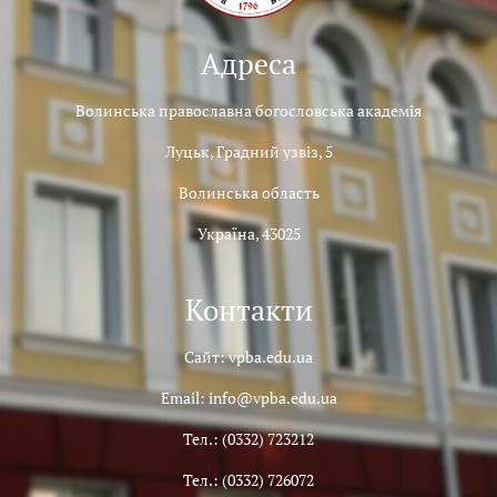
Адреса
Волинська православна богословська академія
Луцьк, Градний узвіз, 5
Волинська область
Україна, 43025
Контакти
Сайт: vpba.edu.ua
Email: info@vpba.edu.ua
Тел.: (0332) 723212
Тел.: (0332) 726072