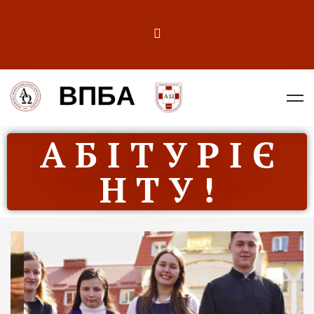
А Б І Т У Р І Є
Н Т У !