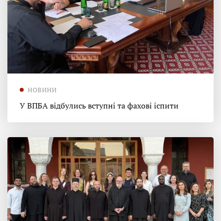
НОВИНИ
У ВПБА відбулись вступні та фахові іспити