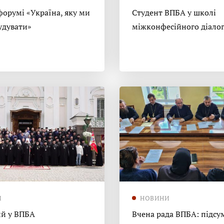
форумі «Україна, яку ми
Студент ВПБА у школі
удувати»
міжконфесійного діало
И
НОВИНИ
й у ВПБА
Вчена рада ВПБА: підсу