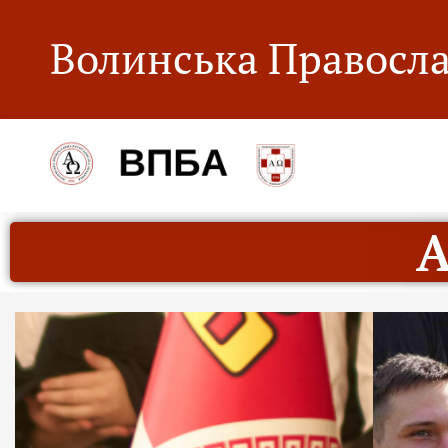
Волинська Правосла
А