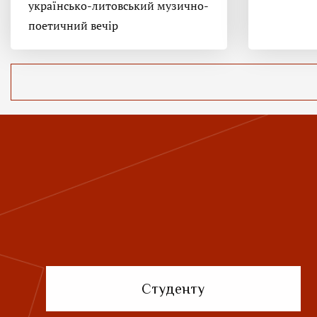
українсько-литовський музично-
поетичний вечір
Студенту