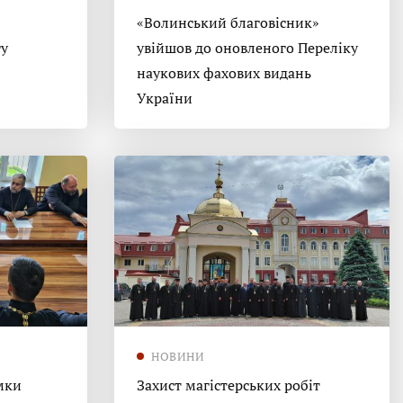
«Волинський благовісник»
гу
увійшов до оновленого Переліку
наукових фахових видань
України
НОВИНИ
мки
Захист магістерських робіт