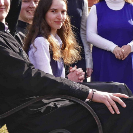
ВП
форму