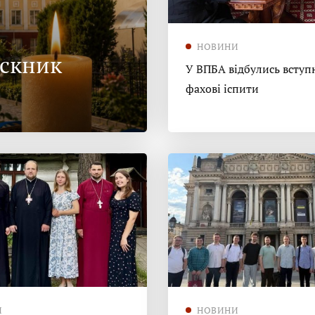
НОВИНИ
ускник
У ВПБА відбулись вступн
фахові іспити
И
НОВИНИ