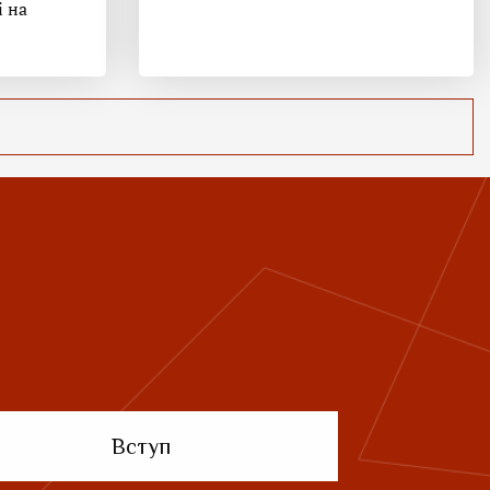
і на
Вступ