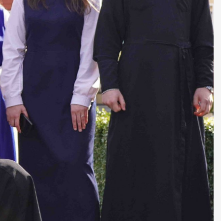
ДУХОВНО СИЛЬНІ!
БА — спільнота, де
ється покликання
Читати більше