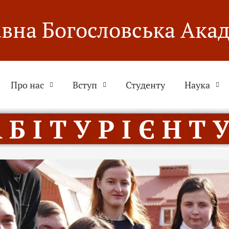
вна Богословська Ака
Про нас
Вступ
Студенту
Наука
 Б І Т У Р І Є Н Т У