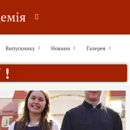
демія
Випускнику
Новини
Галерея
 !