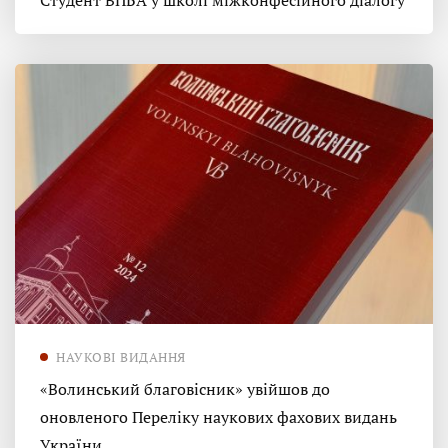
Студент ВПБА у школі міжконфесійного діалогу
НАУКОВІ ВИДАННЯ
«Волинський благовісник» увійшов до
оновленого Переліку наукових фахових видань
України