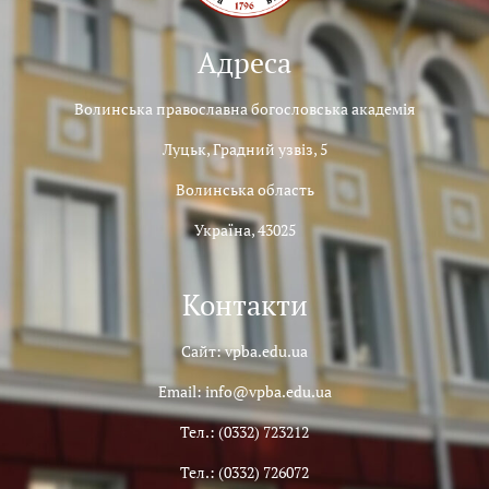
Адреса
Волинська православна богословська академія
Луцьк, Градний узвіз, 5
Волинська область
Україна, 43025
Контакти
Сайт: vpba.edu.ua
Email: info@vpba.edu.ua
Тел.: (0332) 723212
Тел.: (0332) 726072