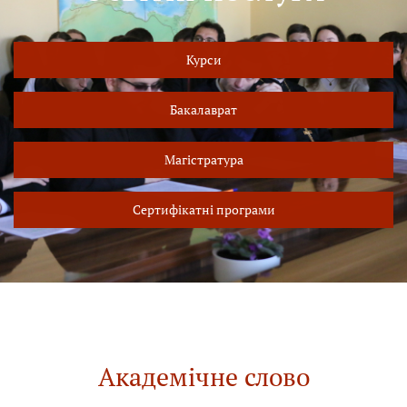
Курси
Бакалаврат
Магістратура
Сертифікатні програми
Академічне слово