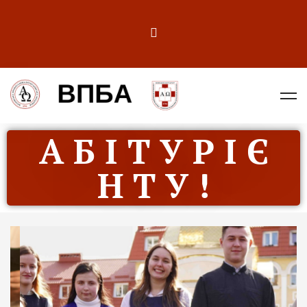
А Б І Т У Р І Є
Н Т У !