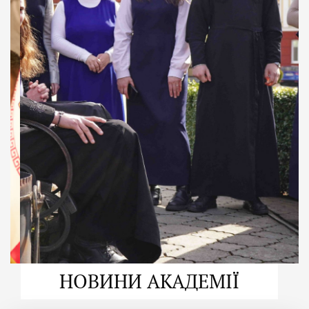
ДУХОВНО СИЛЬНІ!
ВПБА — спільнота, де
формується
покликання
Читати більше
НОВИНИ АКАДЕМІЇ