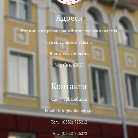
Адреса
Волинська православна богословська академія
Луцьк, Градний узвіз, 5
Волинська область
Україна, 43025
Контакти
Сайт: vpba.edu.ua
Email: info@vpba.edu.ua
Тел.: (0332) 723212
Тел.: (0332) 726072