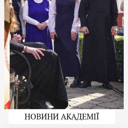
ДУХОВНО СИЛЬНІ!
ВПБА — спільнота, де
формується
покликання
Читати більше
НОВИНИ АКАДЕМІЇ