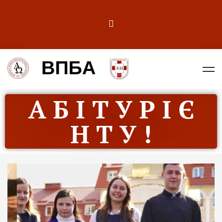
А Б І Т У Р І Є
Н Т У !