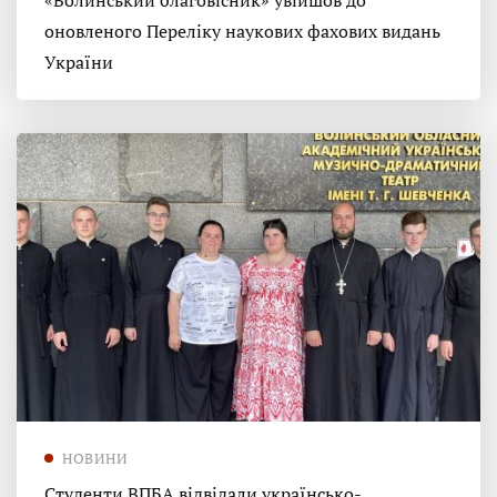
«Волинський благовісник» увійшов до
оновленого Переліку наукових фахових видань
України
НОВИНИ
Студенти ВПБА відвідали українсько-