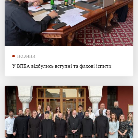
НОВИНИ
У ВПБА відбулись вступні та фахові іспити