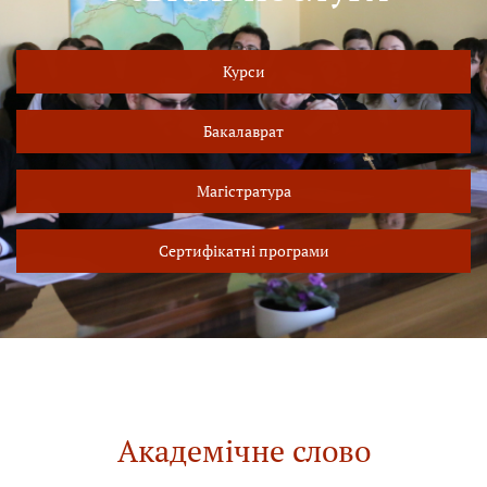
Курси
Бакалаврат
Магістратура
Сертифікатні програми
Академічне слово