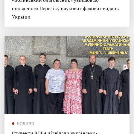
«Волинський благовісник» увійшов до
оновленого Переліку наукових фахових видань
України
НОВИНИ
Студенти ВПБА відвідали українсько-