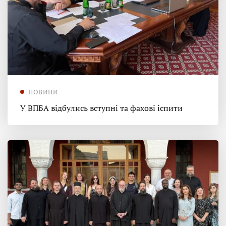
НОВИНИ
У ВПБА відбулись вступні та фахові іспити