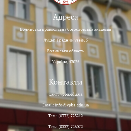
Адреса
Волинська православна богословська академія
Луцьк, Градний узвіз, 5
Волинська область
Україна, 43025
Контакти
Сайт: vpba.edu.ua
Email: info@vpba.edu.ua
Тел.: (0332) 723212
Тел.: (0332) 726072