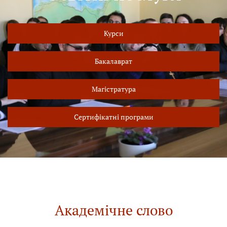
Курси
Бакалаврат
Магістратура
Сертифікатні програми
Академічне слово