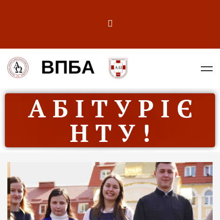
А Б І Т У Р І Є
Н Т У !