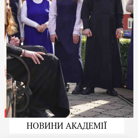
ДУХОВНО СИЛЬНІ!
ВПБА — спільнота, де
формується
покликання
Читати більше
НОВИНИ АКАДЕМІЇ