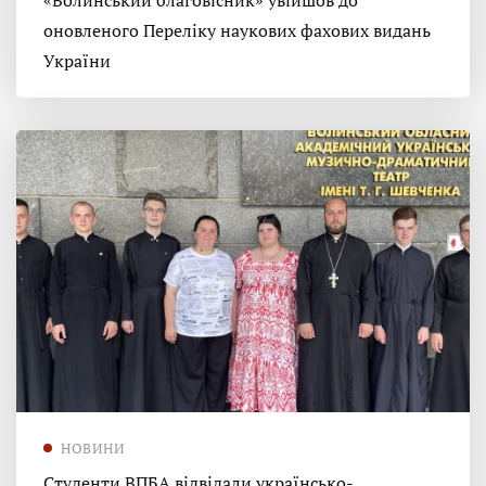
«Волинський благовісник» увійшов до
оновленого Переліку наукових фахових видань
України
НОВИНИ
Студенти ВПБА відвідали українсько-