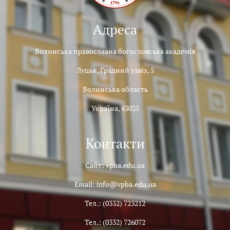
Адреса
Волинська православна богословська академія
Луцьк, Градний узвіз, 5
Волинська область
Україна, 43025
Контакти
Сайт: vpba.edu.ua
Email: info@vpba.edu.ua
Тел.: (0332) 723212
Тел.: (0332) 726072