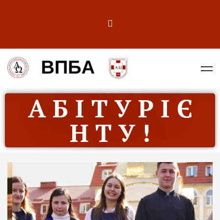
А Б І Т У Р І Є
Н Т У !