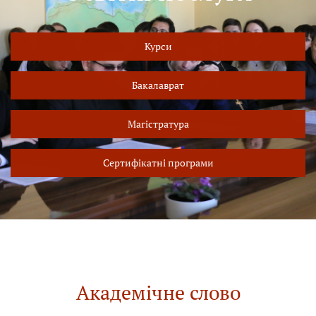
Курси
Бакалаврат
Магістратура
Сертифікатні програми
Академічне слово