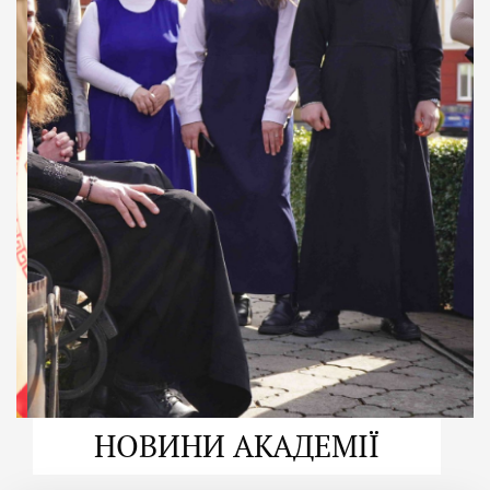
ДУХОВНО СИЛЬНІ!
ВПБА — спільнота, де
формується
покликання
Читати більше
НОВИНИ АКАДЕМІЇ