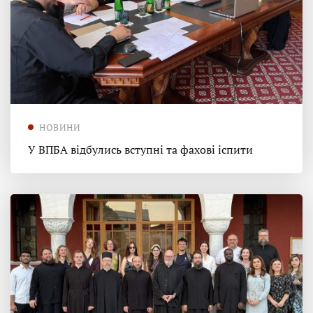
НОВИНИ
У ВПБА відбулись вступні та фахові іспити