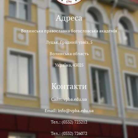
Адреса
Волинська православна богословська академія
Луцьк, Градний узвіз, 5
Волинська область
Україна, 43025
Контакти
Сайт: vpba.edu.ua
Email: info@vpba.edu.ua
Тел.: (0332) 723212
Тел.: (0332) 726072