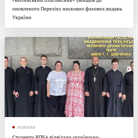
«Волинський благовісник» увійшов до
оновленого Переліку наукових фахових видань
України
НОВИНИ
Студенти ВПБА відвідали українсько-