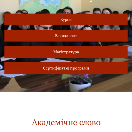
Курси
Бакалаврат
Магістратура
Сертифікатні програми
Академічне слово