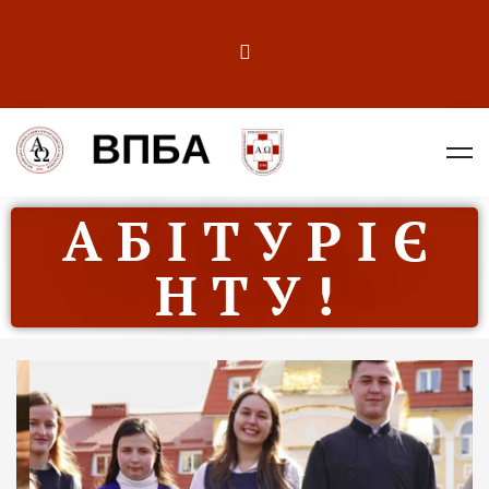
А Б І Т У Р І Є
Н Т У !