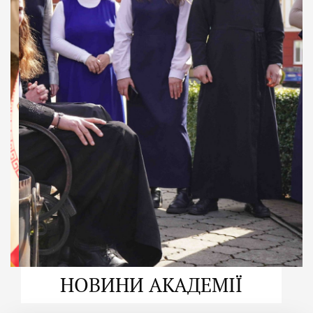
ДУХОВНО СИЛЬНІ!
ВПБА — спільнота, де
формується
покликання
Читати більше
НОВИНИ АКАДЕМІЇ