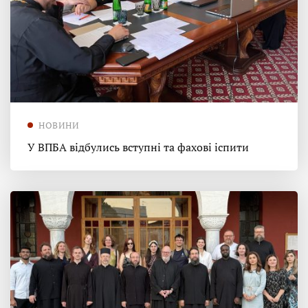
НОВИНИ
У ВПБА відбулись вступні та фахові іспити