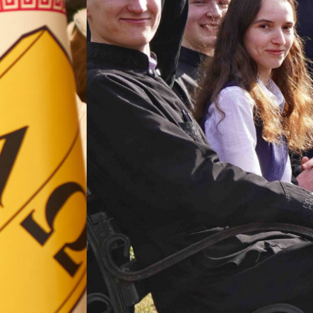
ВП
форму