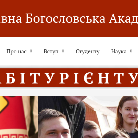
вна Богословська Ака
Про нас
Вступ
Студенту
Наука
 Б І Т У Р І Є Н Т У