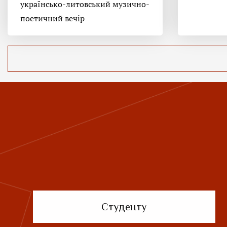
українсько-литовський музично-
поетичний вечір
Студенту