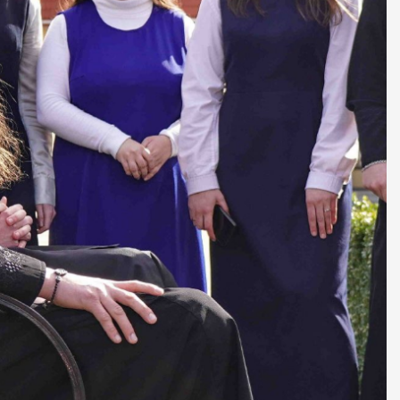
ДУХОВНО СИЛЬНІ!
БА — спільнота, де
ється покликання
Читати більше