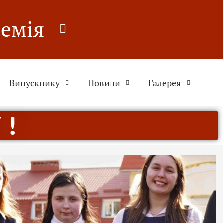
демія
Випускнику
Новини
Галерея
 !