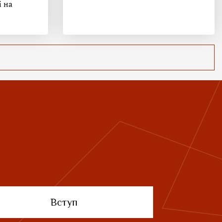
і на
Вступ