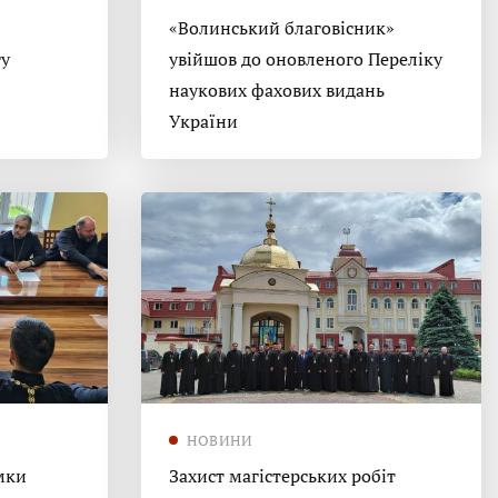
«Волинський благовісник»
гу
увійшов до оновленого Переліку
наукових фахових видань
України
НОВИНИ
мки
Захист магістерських робіт