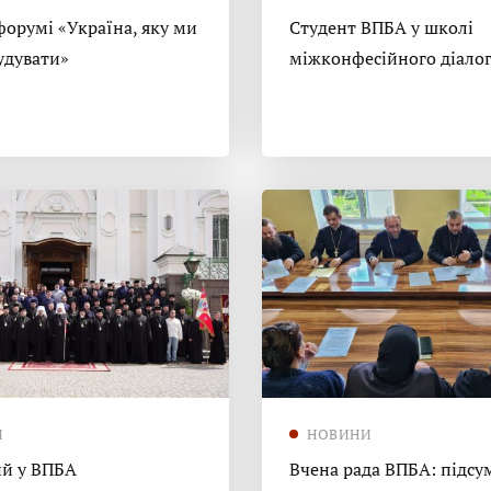
форумі «Україна, яку ми
Студент ВПБА у школі
удувати»
міжконфесійного діало
И
НОВИНИ
й у ВПБА
Вчена рада ВПБА: підсу