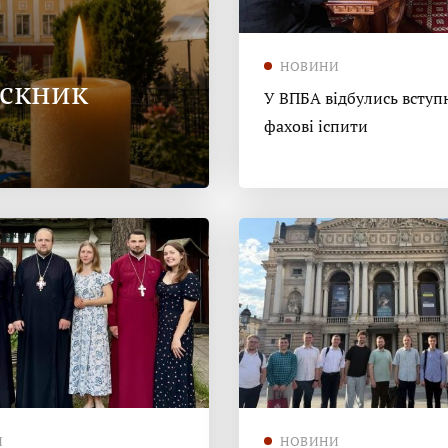
НОВИНИ
ускник
У ВПБА відбулись вступн
фахові іспити
И
НОВИНИ