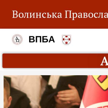
Волинська Правосла
А