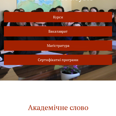
Курси
Бакалаврат
Магістратура
Сертифікатні програми
Академічне слово