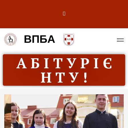
А Б І Т У Р І Є
Н Т У !