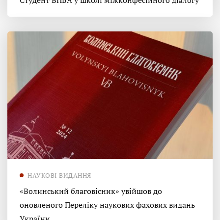
Студент ВПБА у школі міжконфесійного діалогу
НАУКОВІ ВИДАННЯ
«Волинський благовісник» увійшов до
оновленого Переліку наукових фахових видань
України