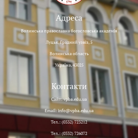
Адреса
Волинська православна богословська академія
Луцьк, Градний узвіз, 5
Волинська область
Україна, 43025
Контакти
Сайт: vpba.edu.ua
Email: info@vpba.edu.ua
Тел.: (0332) 723212
Тел.: (0332) 726072