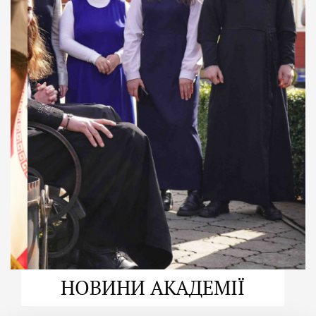
ДУХОВНО СИЛЬНІ!
ВПБА — спільнота, де
формується
покликання
Читати більше
НОВИНИ АКАДЕМІЇ