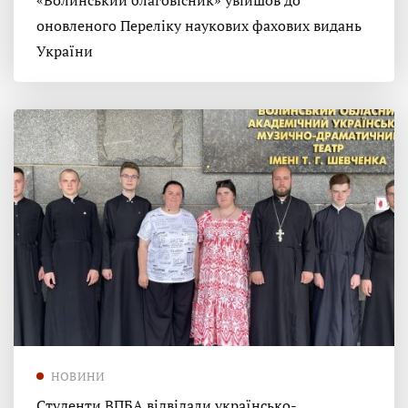
«Волинський благовісник» увійшов до
оновленого Переліку наукових фахових видань
України
НОВИНИ
Студенти ВПБА відвідали українсько-