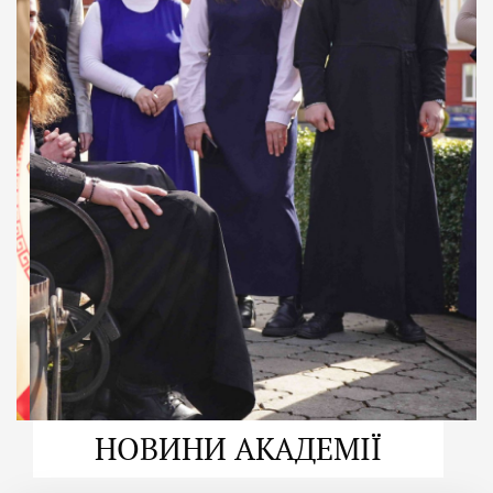
ДУХОВНО СИЛЬНІ!
ВПБА — спільнота, де
формується
покликання
Читати більше
НОВИНИ АКАДЕМІЇ