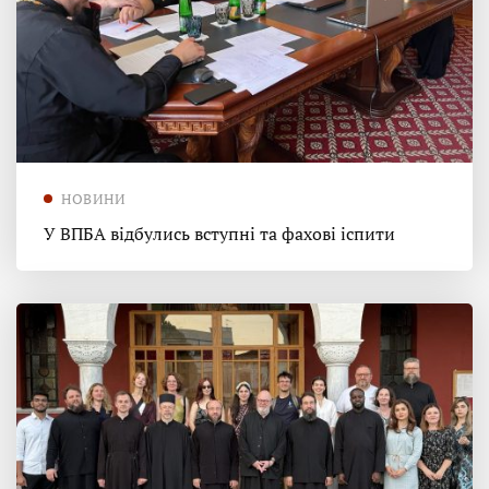
НОВИНИ
У ВПБА відбулись вступні та фахові іспити