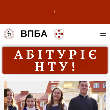
А Б І Т У Р І Є
Н Т У !