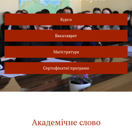
Курси
Бакалаврат
Магістратура
Сертифікатні програми
Академічне слово