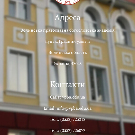
Адреса
Волинська православна богословська академія
Луцьк, Градний узвіз, 5
Волинська область
Україна, 43025
Контакти
Сайт: vpba.edu.ua
Email: info@vpba.edu.ua
Тел.: (0332) 723212
Тел.: (0332) 726072