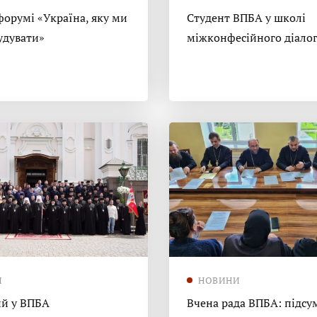
форумі «Україна, яку ми
Студент ВПБА у школі
удувати»
міжконфесійного діало
И
НОВИНИ
й у ВПБА
Вчена рада ВПБА: підсу