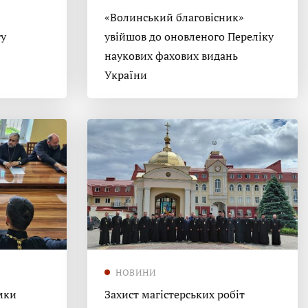
«Волинський благовісник»
гу
увійшов до оновленого Переліку
наукових фахових видань
України
НОВИНИ
мки
Захист магістерських робіт