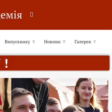
демія
Випускнику
Новини
Галерея
 !