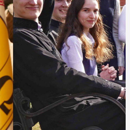
ДУХОВНО СИЛЬНІ!
БА — спільнота, де
ється покликання
Читати більше