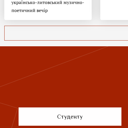
українсько-литовський музично-
поетичний вечір
Студенту