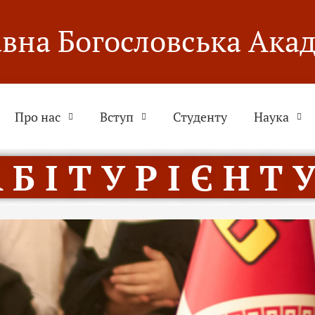
вна Богословська Ака
Про нас
Вступ
Студенту
Наука
 Б І Т У Р І Є Н Т У