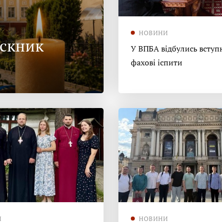
НОВИНИ
ускник
У ВПБА відбулись вступн
фахові іспити
И
НОВИНИ