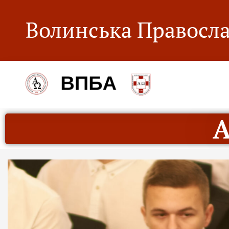
Волинська Правосла
А