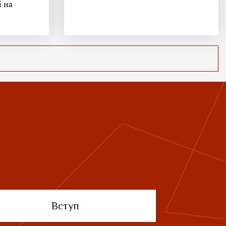
і на
Вступ