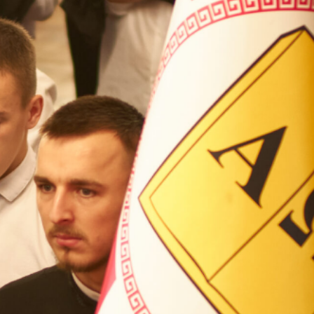
ВП
форму