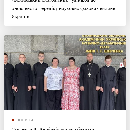
«Волинський благовісник» увійшов до
оновленого Переліку наукових фахових видань
України
НОВИНИ
Студенти ВПБА відвідали українсько-