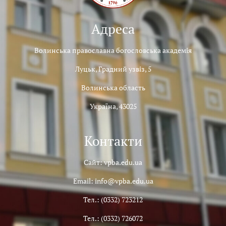
Адреса
Волинська православна богословська академія
Луцьк, Градний узвіз, 5
Волинська область
Україна, 43025
Контакти
Сайт: vpba.edu.ua
Email: info@vpba.edu.ua
Тел.: (0332) 723212
Тел.: (0332) 726072