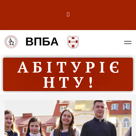
А Б І Т У Р І Є
Н Т У !