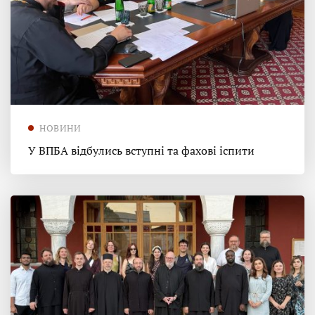
НОВИНИ
У ВПБА відбулись вступні та фахові іспити