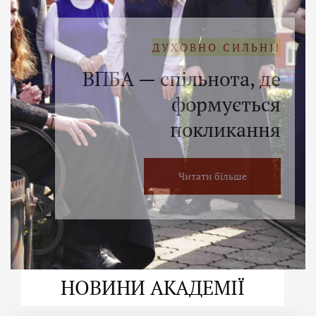
ДУХОВНО СИЛЬНІ!
ВПБА — спільнота, де
формується
покликання
Читати більше
НОВИНИ АКАДЕМІЇ