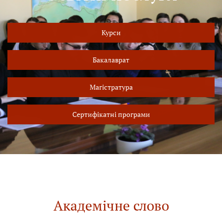
Курси
Бакалаврат
Магістратура
Сертифікатні програми
Академічне слово