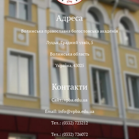
Адреса
Волинська православна богословська академія
Луцьк, Градний узвіз, 5
Волинська область
Україна, 43025
Контакти
Сайт: vpba.edu.ua
Email: info@vpba.edu.ua
Тел.: (0332) 723212
Тел.: (0332) 726072