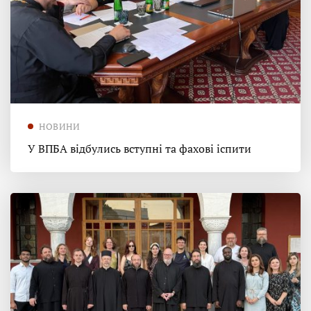
НОВИНИ
У ВПБА відбулись вступні та фахові іспити