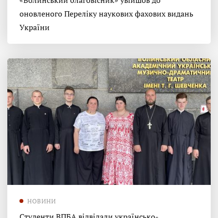
«Волинський благовісник» увійшов до
оновленого Переліку наукових фахових видань
України
НОВИНИ
Студенти ВПБА відвідали українсько-