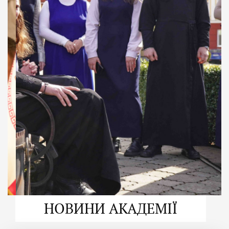
ДУХОВНО СИЛЬНІ!
ВПБА — спільнота, де
формується
покликання
Читати більше
НОВИНИ АКАДЕМІЇ