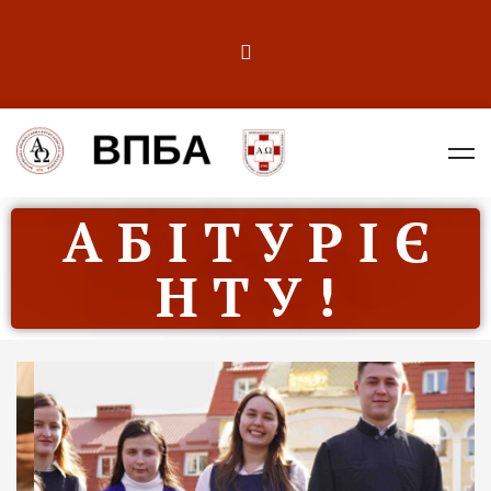
А Б І Т У Р І Є
Н Т У !