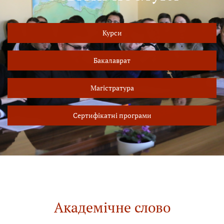
Курси
Бакалаврат
Магістратура
Сертифікатні програми
Академічне слово