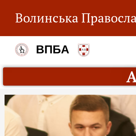
Волинська Правосла
А