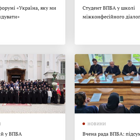
форумі «Україна, яку ми
Студент ВПБА у школі
удувати»
міжконфесійного діало
И
НОВИНИ
й у ВПБА
Вчена рада ВПБА: підсу