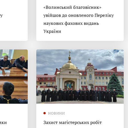
«Волинський благовісник»
гу
увійшов до оновленого Переліку
наукових фахових видань
України
НОВИНИ
мки
Захист магістерських робіт