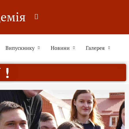
демія
Випускнику
Новини
Галерея
 !