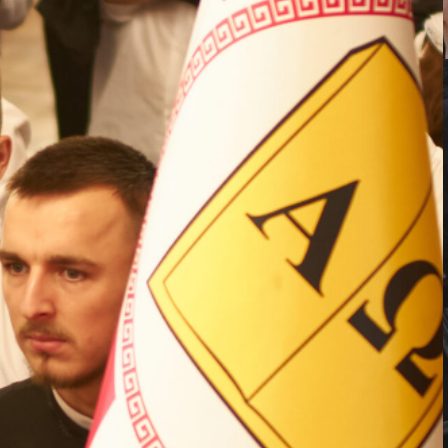
ВП
форму