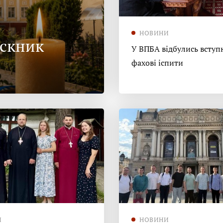
НОВИНИ
ускник
У ВПБА відбулись вступн
фахові іспити
И
НОВИНИ