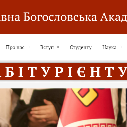
вна Богословська Ака
Про нас
Вступ
Студенту
Наука
 Б І Т У Р І Є Н Т У