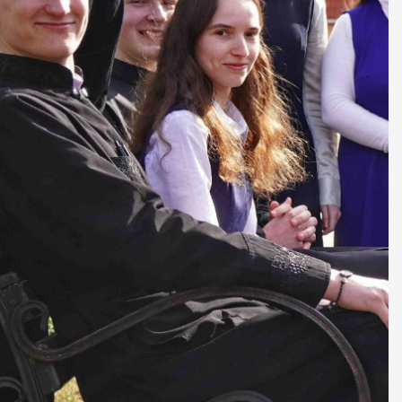
ДУХОВНО СИЛЬНІ!
БА — спільнота, де
ється покликання
Читати більше