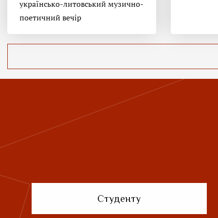
українсько-литовський музично-
поетичний вечір
Студенту