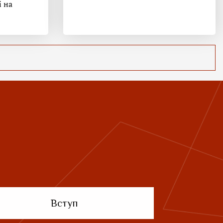
і на
Вступ