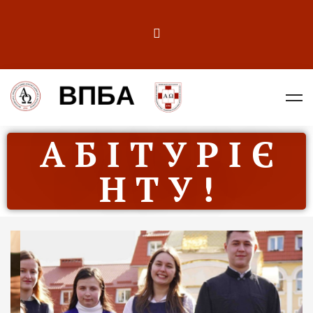
А Б І Т У Р І Є
Н Т У !