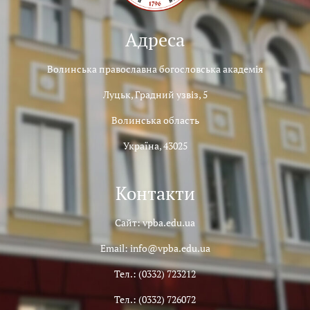
Адреса
Волинська православна богословська академія
Луцьк, Градний узвіз, 5
Волинська область
Україна, 43025
Контакти
Сайт: vpba.edu.ua
Email: info@vpba.edu.ua
Тел.: (0332) 723212
Тел.: (0332) 726072