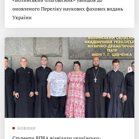
«Волинський благовісник» увійшов до
оновленого Переліку наукових фахових видань
України
НОВИНИ
Студенти ВПБА відвідали українсько-