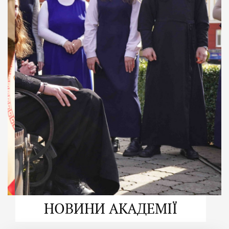
ДУХОВНО СИЛЬНІ!
ВПБА — спільнота, де
формується
покликання
Читати більше
НОВИНИ АКАДЕМІЇ