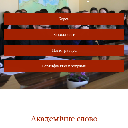
Курси
Бакалаврат
Магістратура
Сертифікатні програми
Академічне слово