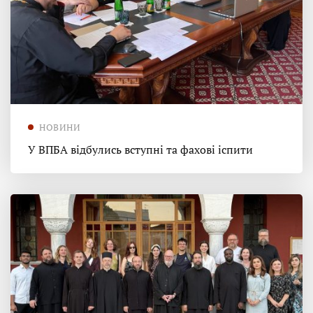
НОВИНИ
У ВПБА відбулись вступні та фахові іспити