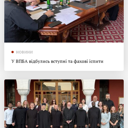
НОВИНИ
У ВПБА відбулись вступні та фахові іспити