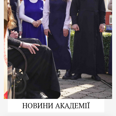
ДУХОВНО СИЛЬНІ!
ВПБА — спільнота, де
формується
покликання
Читати більше
НОВИНИ АКАДЕМІЇ