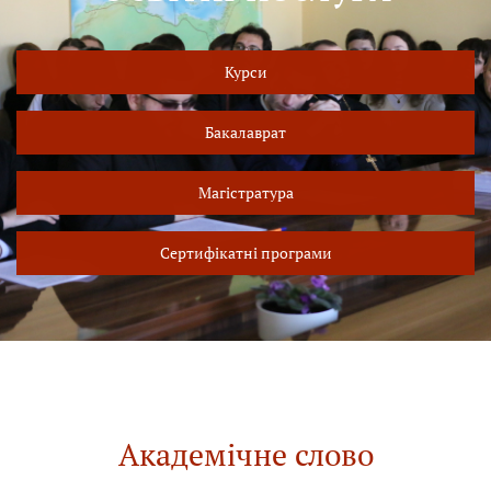
Курси
Бакалаврат
Магістратура
Сертифікатні програми
Академічне слово