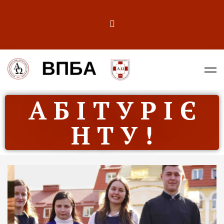
А Б І Т У Р І Є
Н Т У !