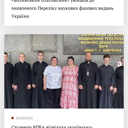
«Волинський благовісник» увійшов до
оновленого Переліку наукових фахових видань
України
НОВИНИ
Студенти ВПБА відвідали українсько-