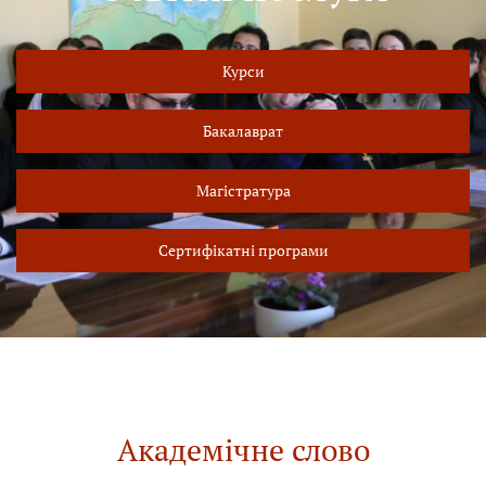
Курси
Бакалаврат
Магістратура
Сертифікатні програми
Академічне слово