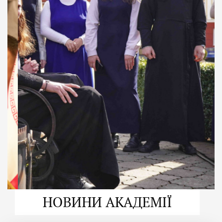
ДУХОВНО СИЛЬНІ!
ВПБА — спільнота, де
формується
покликання
Читати більше
НОВИНИ АКАДЕМІЇ