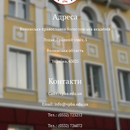
Адреса
Волинська православна богословська академія
Луцьк, Градний узвіз, 5
Волинська область
Україна, 43025
Контакти
Сайт: vpba.edu.ua
Email: info@vpba.edu.ua
Тел.: (0332) 723212
Тел.: (0332) 726072