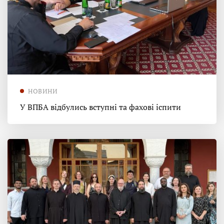
НОВИНИ
У ВПБА відбулись вступні та фахові іспити