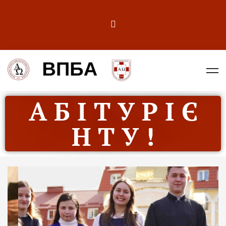
А Б І Т У Р І Є
Н Т У !