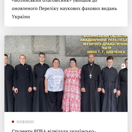
«Волинський благовісник» увійшов до
оновленого Переліку наукових фахових видань
України
НОВИНИ
Студенти ВПБА відвідали українсько-