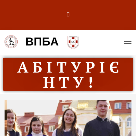
А Б І Т У Р І Є
Н Т У !