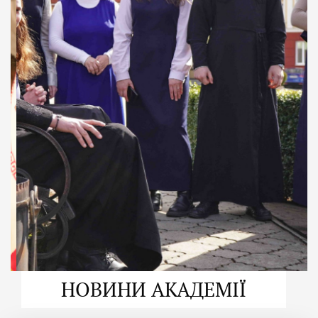
ДУХОВНО СИЛЬНІ!
ВПБА — спільнота, де
формується
покликання
Читати більше
НОВИНИ АКАДЕМІЇ