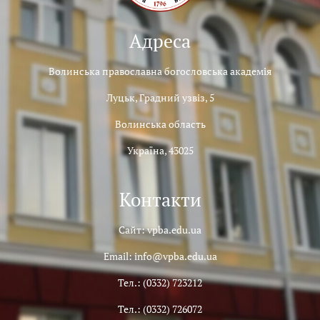
Адреса
Волинська православна богословська академія
Луцьк, Градний узвіз, 5
Волинська область
Україна, 43025
Контакти
Сайт: vpba.edu.ua
Email: info@vpba.edu.ua
Тел.: (0332) 723212
Тел.: (0332) 726072