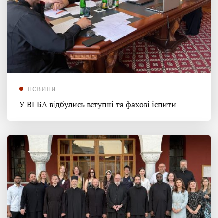
НОВИНИ
У ВПБА відбулись вступні та фахові іспити