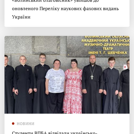
«Волинський благовісник» увійшов до
оновленого Переліку наукових фахових видань
України
НОВИНИ
Студенти ВПБА відвідали українсько-