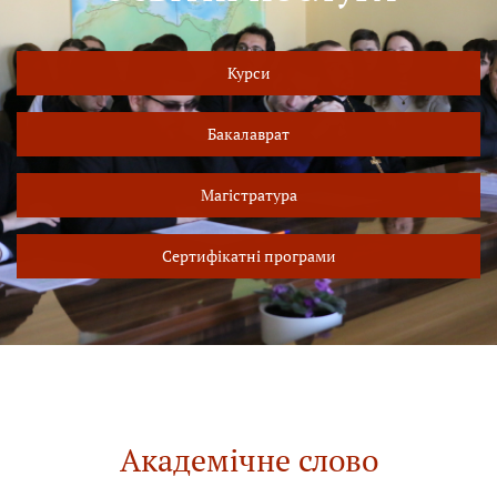
Курси
Бакалаврат
Магістратура
Сертифікатні програми
Академічне слово