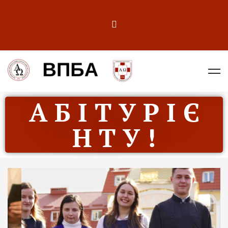
А Б І Т У Р І Є
Н Т У !