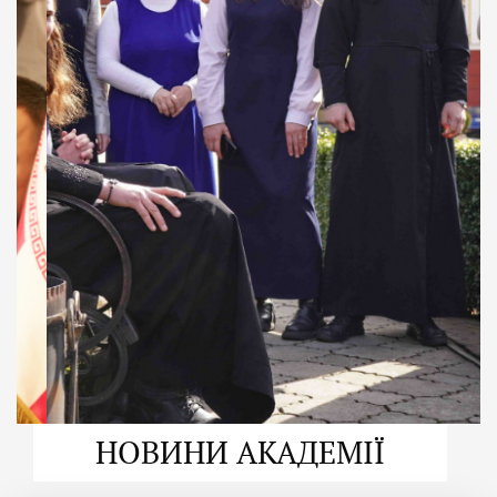
ДУХОВНО СИЛЬНІ!
ВПБА — спільнота, де
формується
покликання
Читати більше
НОВИНИ АКАДЕМІЇ