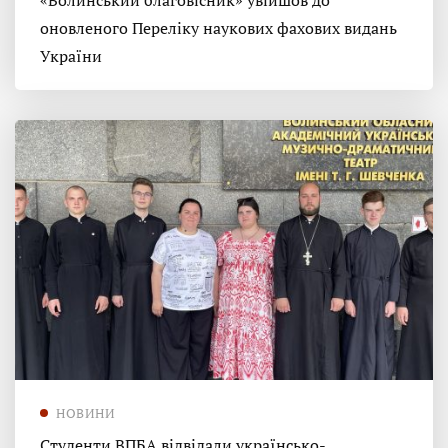
«Волинський благовісник» увійшов до
оновленого Переліку наукових фахових видань
України
НОВИНИ
Студенти ВПБА відвідали українсько-