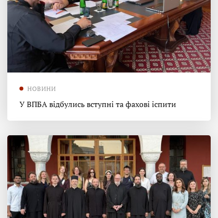
НОВИНИ
У ВПБА відбулись вступні та фахові іспити