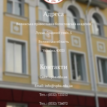
Адреса
Волинська православна богословська академія
Луцьк, Градний узвіз, 5
Волинська область
Україна, 43025
Контакти
Сайт: vpba.edu.ua
Email: info@vpba.edu.ua
Тел.: (0332) 723212
Тел.: (0332) 726072