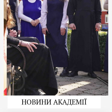
ДУХОВНО СИЛЬНІ!
ВПБА — спільнота, де
формується
покликання
Читати більше
НОВИНИ АКАДЕМІЇ