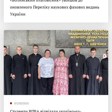
«Волинський благовісник» увійшов до
оновленого Переліку наукових фахових видань
України
НОВИНИ
Студенти ВПБА відвідали українсько-