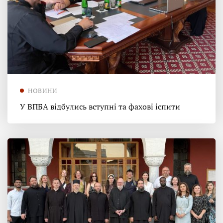
НОВИНИ
У ВПБА відбулись вступні та фахові іспити