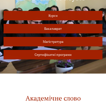
Курси
Бакалаврат
Магістратура
Сертифікатні програми
Академічне слово