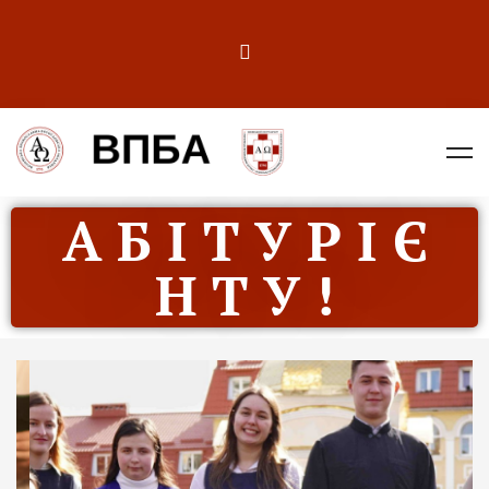
А Б І Т У Р І Є
Н Т У !