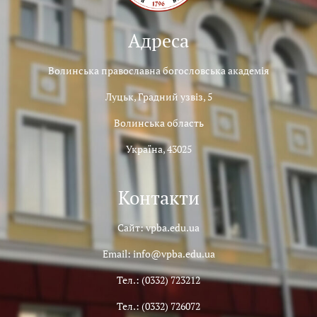
Адреса
Волинська православна богословська академія
Луцьк, Градний узвіз, 5
Волинська область
Україна, 43025
Контакти
Сайт: vpba.edu.ua
Email: info@vpba.edu.ua
Тел.: (0332) 723212
Тел.: (0332) 726072