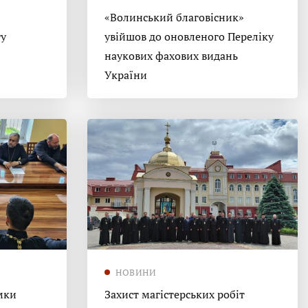
«Волинський благовісник»
гу
увійшов до оновленого Переліку
наукових фахових видань
України
НОВИНИ
мки
Захист магістерських робіт