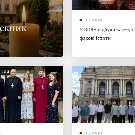
НОВИНИ
ускник
У ВПБА відбулись вступн
фахові іспити
И
НОВИНИ