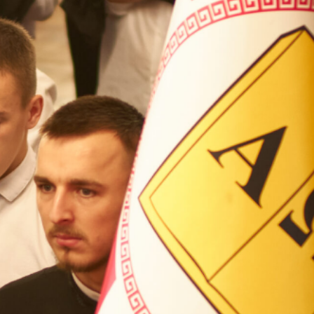
ВП
форму