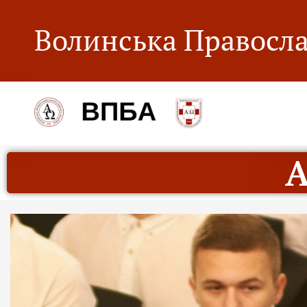
Волинська Правосла
А