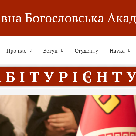
вна Богословська Ака
Про нас
Вступ
Студенту
Наука
 Б І Т У Р І Є Н Т У