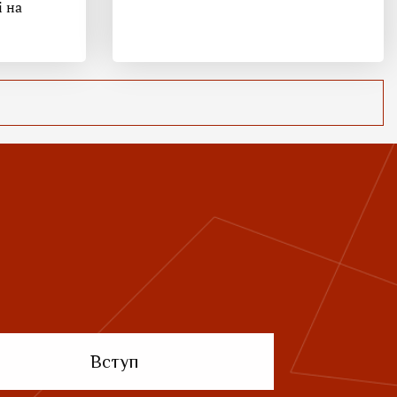
і на
Вступ