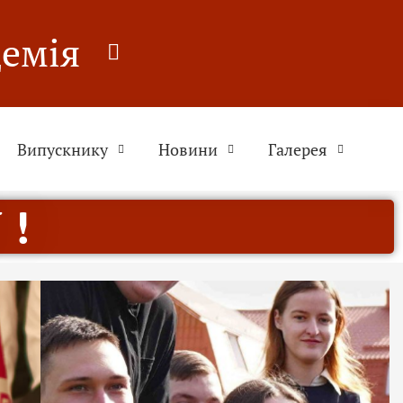
демія
Випускнику
Новини
Галерея
 !