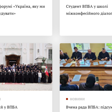
форумі «Україна, яку ми
Студент ВПБА у школі
удувати»
міжконфесійного діало
И
НОВИНИ
й у ВПБА
Вчена рада ВПБА: підсу