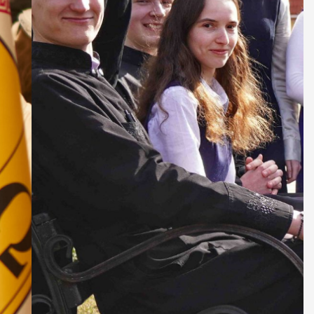
ДУХОВНО СИЛЬНІ!
БА — спільнота, де
ється покликання
Читати більше