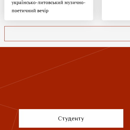
українсько-литовський музично-
поетичний вечір
Студенту