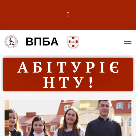
А Б І Т У Р І Є
Н Т У !