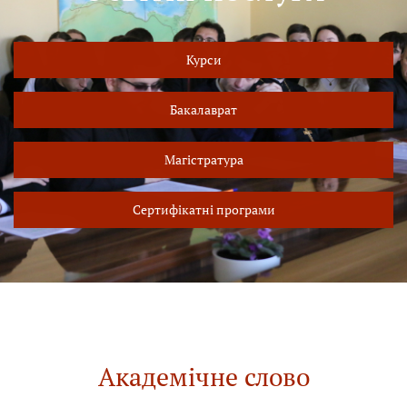
Курси
Бакалаврат
Магістратура
Сертифікатні програми
Академічне слово