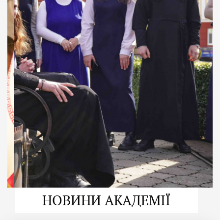
ДУХОВНО СИЛЬНІ!
ВПБА — спільнота, де
формується
покликання
Читати більше
НОВИНИ АКАДЕМІЇ