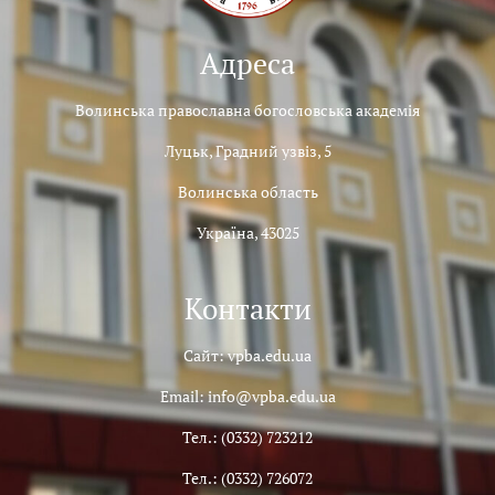
Адреса
Волинська православна богословська академія
Луцьк, Градний узвіз, 5
Волинська область
Україна, 43025
Контакти
Сайт: vpba.edu.ua
Email: info@vpba.edu.ua
Тел.: (0332) 723212
Тел.: (0332) 726072