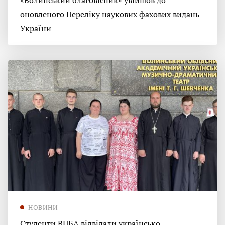
«Волинський благовісник» увійшов до
оновленого Переліку наукових фахових видань
України
НОВИНИ
Студенти ВПБА відвідали українсько-