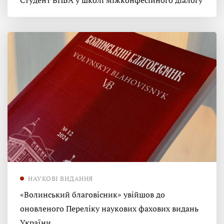
Студент ВПБА у школі міжконфесійного діалогу
НАУКОВІ ВИДАННЯ
«Волинський благовісник» увійшов до
оновленого Переліку наукових фахових видань
України