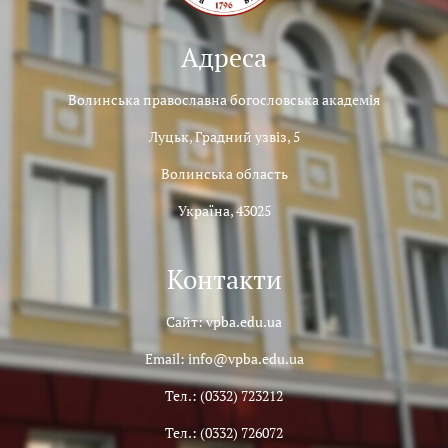
Адреса
Волинська православна богословська академія
Луцьк, Градний узвіз, 5
Волинська область
Україна, 43025
Контакти
Сайт: vpba.edu.ua
Email: info@vpba.edu.ua
Тел.: (0332) 723212
Тел.: (0332) 726072