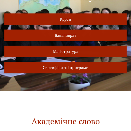
Курси
Бакалаврат
Магістратура
Сертифікатні програми
Академічне слово