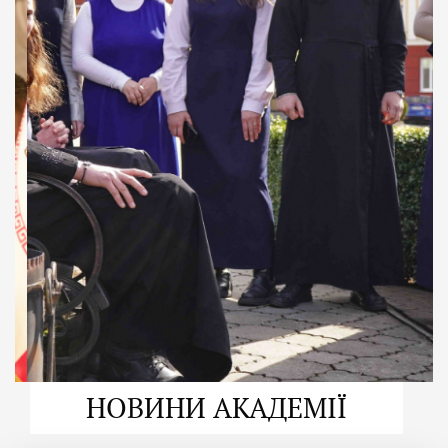
ДУХОВНО СИЛЬНІ!
ВПБА — спільнота, де
формується
покликання
Читати більше
НОВИНИ АКАДЕМІЇ