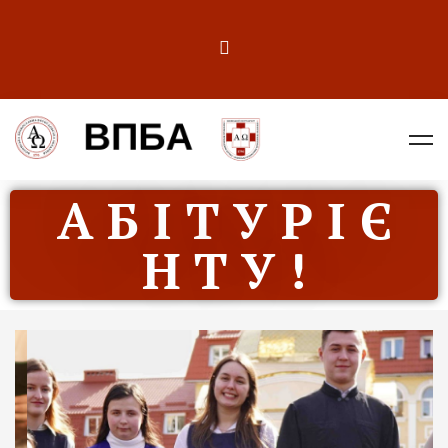
А Б І Т У Р І Є
Н Т У !