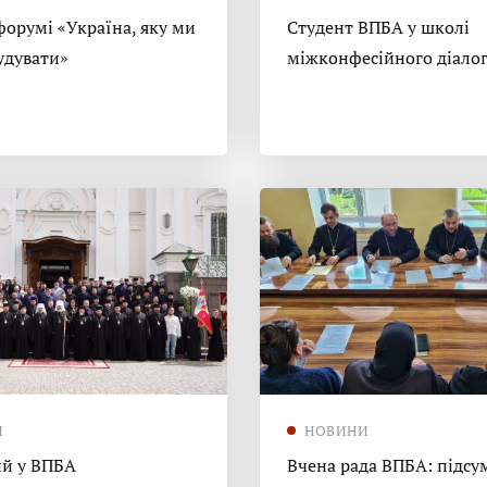
форумі «Україна, яку ми
Студент ВПБА у школі
удувати»
міжконфесійного діало
И
НОВИНИ
й у ВПБА
Вчена рада ВПБА: підсу