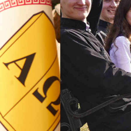
ВП
форму