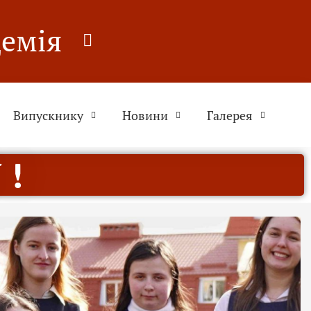
демія
Випускнику
Новини
Галерея
 !