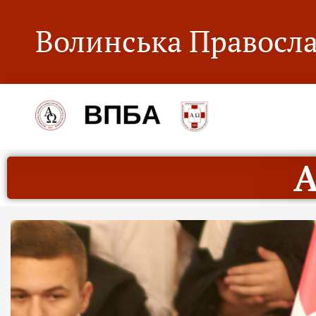
Волинська Правосла
А