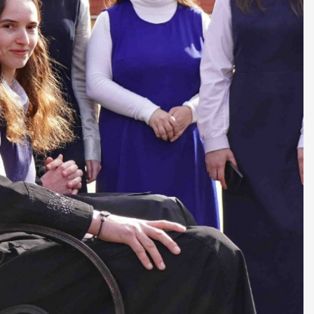
ДУХОВНО СИЛЬНІ!
БА — спільнота, де
ється покликання
Читати більше