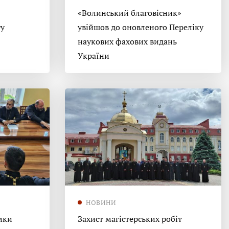
«Волинський благовісник»
гу
увійшов до оновленого Переліку
наукових фахових видань
України
НОВИНИ
мки
Захист магістерських робіт