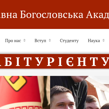
вна Богословська Ака
Про нас
Вступ
Студенту
Наука
 Б І Т У Р І Є Н Т У