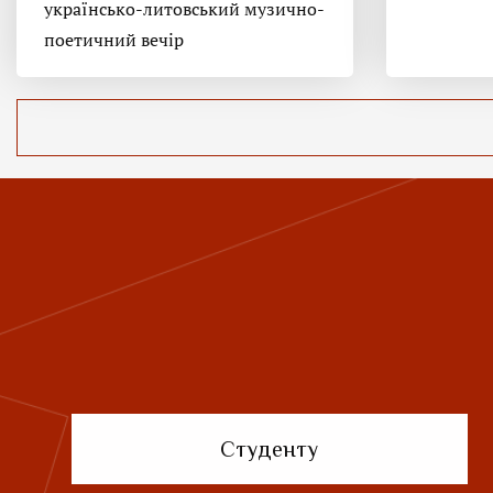
українсько-литовський музично-
поетичний вечір
Студенту