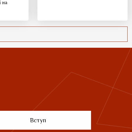
і на
Вступ