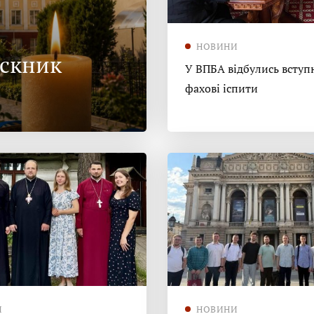
НОВИНИ
ускник
У ВПБА відбулись вступн
фахові іспити
И
НОВИНИ