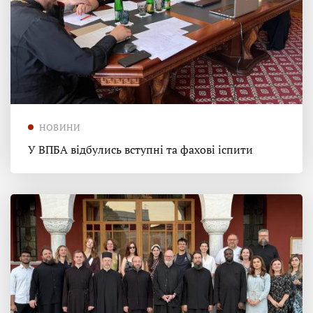
НОВИНИ
У ВПБА відбулись вступні та фахові іспити