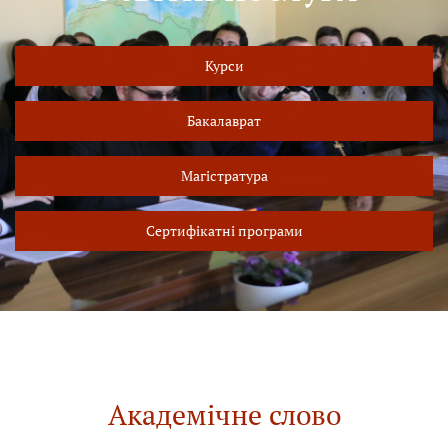
Курси
Бакалаврат
Магістратура
Сертифікатні програми
Академічне слово