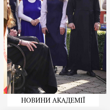
ДУХОВНО СИЛЬНІ!
ВПБА — спільнота, де
формується
покликання
Читати більше
НОВИНИ АКАДЕМІЇ