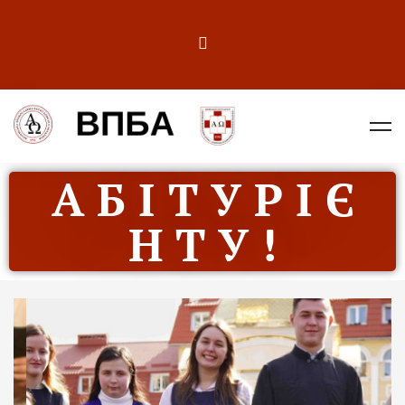
А Б І Т У Р І Є
Н Т У !