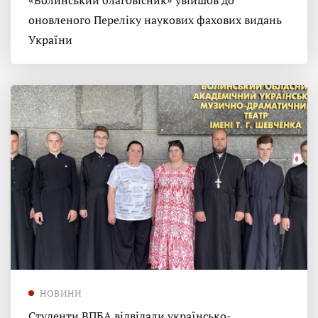
«Волинський благовісник» увійшов до
оновленого Переліку наукових фахових видань
України
НОВИНИ
Студенти ВПБА відвідали українсько-