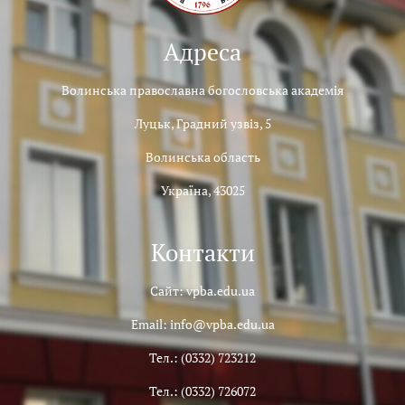
Адреса
Волинська православна богословська академія
Луцьк, Градний узвіз, 5
Волинська область
Україна, 43025
Контакти
Сайт: vpba.edu.ua
Email: info@vpba.edu.ua
Тел.: (0332) 723212
Тел.: (0332) 726072